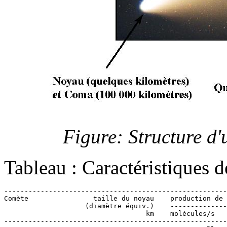
Figure: Structure d'
Tableau : Caractéristiques 
-------------------------------------------------------
Comète                taille du noyau    production de 
                    (diamètre équiv.)    --------------
                                   km    molécules/s   
-------------------------------------------------------