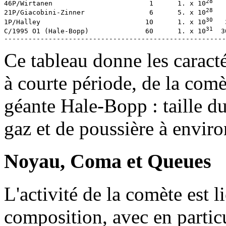
28
46P/Wirtanen                        1      1. x 10
   
28
21P/Giacobini-Zinner                6      5. x 10
   
30
1P/Halley                          10      1. x 10
   
31
C/1995 O1 (Hale-Bopp)              60      1. x 10
  3
Ce tableau donne les caract
à courte période, de la comè
géante Hale-Bopp : taille d
gaz et de poussière à envir
Noyau, Coma et Queues
L'activité de la comète est l
composition, avec en partic