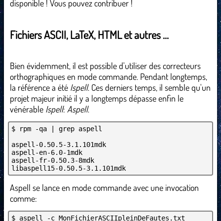
disponible ! Vous pouvez contribuer !
Fichiers ASCII, LaTeX, HTML et autres ...
Bien évidemment, il est possible d'utiliser des correcteurs
orthographiques en mode commande. Pendant longtemps,
la référence a été
Ispell
. Ces derniers temps, il semble qu'un
projet majeur initié il y a longtemps dépasse enfin le
vénérable
Ispell
:
Aspell
.
$ rpm -qa | grep aspell
aspell-0.50.5-3.1.101mdk
aspell-en-6.0-1mdk
aspell-fr-0.50.3-8mdk
libaspell15-0.50.5-3.1.101mdk
Aspell se lance en mode commande avec une invocation
comme:
$ aspell -c MonFichierASCIIpleinDeFautes.txt