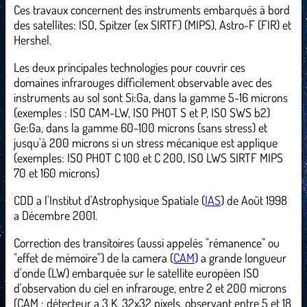
Ces travaux concernent des instruments embarqués à bord
des satellites: ISO, Spitzer (ex SIRTF) (MIPS), Astro-F (FIR) et
Hershel.
Les deux principales technologies pour couvrir ces
domaines infrarouges difficilement observable avec des
instruments au sol sont Si:Ga, dans la gamme 5-16 microns
(exemples : ISO CAM-LW, ISO PHOT S et P, ISO SWS b2)
Ge:Ga, dans la gamme 60-100 microns (sans stress) et
jusqu'à 200 microns si un stress mécanique est applique
(exemples: ISO PHOT C 100 et C 200, ISO LWS SIRTF MIPS
70 et 160 microns)
CDD a l'Institut d'Astrophysique Spatiale (
IAS
) de Août 1998
a Décembre 2001.
Correction des transitoires (aussi appelés "rémanence" ou
"effet de mémoire") de la camera (
CAM
) a grande longueur
d'onde (LW) embarquée sur le satellite européen ISO
d'observation du ciel en infrarouge, entre 2 et 200 microns
(CAM : détecteur a 3 K, 32x32 pixels, observant entre 5 et 18