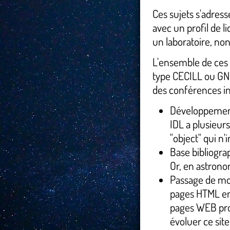
Ces sujets s'adres
avec un profil de 
un laboratoire, n
L'ensemble de ces tr
type CECILL ou GNU
des conférences int
Développement 
IDL a plusieurs
"object" qui n'
Base bibliogra
Or, en astrono
Passage de mon
pages HTML en 
pages WEB prof
évoluer ce site