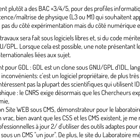
sent plutôt a des BAC +3/4/5, pour des profiles informat
licence/maîtrise de physique (L3 ou M1) qui souhaitent a
on pas du côté expérimentation mais du côté numérique 
avaux sera fait sous logiciels libres et, si du code mérite
/GPL. Lorsque cela est possible, une note présentant les 
ernationales liées aux sujet.
pour GDL : GDL est un clone sous GNU/GPL d'IDL, langa
 inconvénients: c'est un logiciel propriétaire, de plus tr
intéressent pas la plupart des scientifiques qui utilisen
phique : le CNRS exige désormais que les Chercheurs exp
mie,
 Site WEB sous CMS, démonstrateur pour le laboratoire.
vrac, bien avant que les CSS et les CMS existent, je me
essionnelles à jour 2/ d'utiliser des outils adaptes pour 
 sous un CMS "un jour". De plus, le site du Laboratoire mé