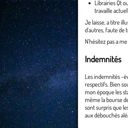
Librairies Qt o
travaille actu
Je laisse, a titre i
d'autres, faute de t
N'hésitez pas a me
Indemnités
Les indemnités -év
respectifs. Bien so
mon époque les sta
même la bourse de t
sont surpris que le
aux débouchés aléa