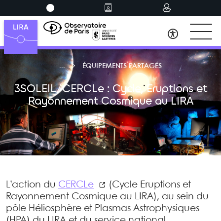
ÉQUIPEMENTS PARTAGÉS
3SOLEIL/CERCLe : Cycle, Eruptions et
Rayonnement Cosmique au LIRA
L’action du
CERCLe
(Cycle Eruptions et
Rayonnement Cosmique au LIRA), au sein du
pôle Héliosphère et Plasmas Astrophysiques
(HPA) du LIRA et du service national