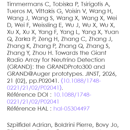
Timmermans
C
,
Tobiska
P
,
Tsirigotis
A
,
Tueros
M
,
Vittakis
G
,
Voisin
V
,
Wang
H
,
Wang
J
,
Wang
S
,
Wang
X
,
Wang
X
,
Wei
D
,
Wei
F
,
Weissling
E
,
Wu
J
,
Wu
X
,
Wu
X
,
Xu
X
,
Xu
X
,
Yang
F
,
Yang
L
,
Yang
X
,
Yuan
Q
,
Zarka
P
,
Zeng
H
,
Zhang
C
,
Zhang
J
,
Zhang
K
,
Zhang
P
,
Zhang
Q
,
Zhang
S
,
Zhang
Y
,
Zhou
H
.
Towards the Giant
Radio Array for Neutrino Detection
(GRAND): the GRANDProto300 and
GRAND@Auger prototypes
.
JINST
, 2026,
21 (02), pp.P02041.
⟨10.1088/1748-
0221/21/02/P02041⟩
.
Référence DOI :
10.1088/1748-
0221/21/02/P02041
Référence HAL :
hal-05304497
Szpilfidel
Adrian
,
Boldrini
Pierre
,
Bovy
Jo
,