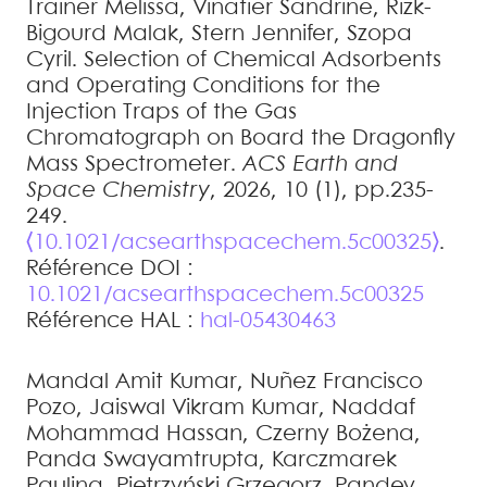
Trainer
Melissa
,
Vinatier
Sandrine
,
Rizk-
Bigourd
Malak
,
Stern
Jennifer
,
Szopa
Cyril
.
Selection of Chemical Adsorbents
and Operating Conditions for the
Injection Traps of the Gas
Chromatograph on Board the Dragonfly
Mass Spectrometer
.
ACS Earth and
Space Chemistry
, 2026, 10 (1), pp.235-
249.
⟨10.1021/acsearthspacechem.5c00325⟩
.
Référence DOI :
10.1021/acsearthspacechem.5c00325
Référence HAL :
hal-05430463
Mandal
Amit Kumar
,
Nuñez
Francisco
Pozo
,
Jaiswal
Vikram Kumar
,
Naddaf
Mohammad Hassan
,
Czerny
Bożena
,
Panda
Swayamtrupta
,
Karczmarek
Paulina
,
Pietrzyński
Grzegorz
,
Pandey