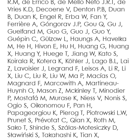
R.M
,
de Errico
B
,
de Mello Neto
J.R.T
,
de
Vries
K.D
,
Decoene
V
,
Denton
P.B
,
Duan
B
,
Duan
K
,
Engel
R
,
Erba
W
,
Fan
Y
,
Ferrière
A
,
Góngorav
J.P
,
Gou
Q
,
Gu
J
,
Guelfand
M
,
Guo
G
,
Guo
J
,
Guo
Y
,
Guépin
C
,
Gülzow
L
,
Haungs
A
,
Havelka
M
,
He
H
,
Hivon
E
,
Hu
H
,
Huang
G
,
Huang
X
,
Huang
Y
,
Huege
T
,
Jiang
W
,
Kato
S
,
Koirala
R
,
Kotera
K
,
Köhler
J
,
Lago
B.L
,
Lai
Z
,
Lavoisier
J
,
Legrand
F
,
Leisos
A
,
Li
R
,
Li
X
,
Liu
C
,
Liu
R
,
Liu
W
,
Ma
P
,
Macías
O
,
Magnard
F
,
Marcowith
A
,
Martineau-
Huynh
O
,
Mason
Z
,
Mckinley
T
,
Minodier
P
,
Mostafá
M
,
Murase
K
,
Niess
V
,
Nonis
S
,
Ogio
S
,
Oikonomou
F
,
Pan
H
,
Papageorgiou
K
,
Pierog
T
,
Piotrowski
L.W
,
Prunet
S
,
Prévotat
C
,
Qian
X
,
Roth
M
,
Sako
T
,
Shinde
S
,
Szálas-Motesiczky
D
,
Sławiński
S
,
Takahashi
K
,
Tian
X
,