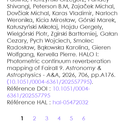
Shivangi
,
Peterson
B.M
,
Zajaček
Michal
,
Dovčiak
Michal
,
Karas
Vladimir
,
Narloch
Weronika
,
Kicia
Mirosław
,
Górski
Marek
,
Kałuszyński
Mikołaj
,
Hajdu
Gergely
,
Wielgórski
Piotr
,
Zgirski
Bartłomiej
,
Gałan
Cezary
,
Pych
Wojciech
,
Smolec
Radosław
,
Bąkowska
Karolina
,
Gieren
Wolfgang
,
Kervella
Pierre
.
HALO I:
Photometric continuum reverberation
mapping of Fairall 9
.
Astronomy &
Astrophysics - A&A
, 2026, 706, pp.A176.
⟨10.1051/0004-6361/202557795⟩
.
Référence DOI :
10.1051/0004-
6361/202557795
Référence HAL :
hal-05472032
1
2
3
4
5
6