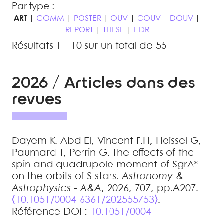
Par type :
ART
|
COMM
|
POSTER
|
OUV
|
COUV
|
DOUV
|
REPORT
|
THESE
|
HDR
Résultats 1 - 10 sur un total de 55
2026 / Articles dans des
revues
Dayem
K. Abd El
,
Vincent
F.H
,
Heissel
G
,
Paumard
T
,
Perrin
G
.
The effects of the
spin and quadrupole moment of SgrA*
on the orbits of S stars
.
Astronomy &
Astrophysics - A&A
, 2026, 707, pp.A207.
⟨10.1051/0004-6361/202555753⟩
.
Référence DOI :
10.1051/0004-