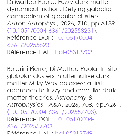
Di Matteo
Paola
.
Fuzzy dark matter
dynamical friction: Defying galactic
cannibalism of globular clusters
.
Astron.Astrophys.
, 2026, 710, pp.A189.
⟨10.1051/0004-6361/202558231⟩
.
Référence DOI :
10.1051/0004-
6361/202558231
Référence HAL :
hal-05313703
Boldrini
Pierre
,
Di Matteo
Paola
.
In-situ
globular clusters in alternative dark
matter Milky Way galaxies: a first
approach to fuzzy and core-like dark
matter theories
.
Astronomy &
Astrophysics - A&A
, 2026, 708, pp.A261.
⟨10.1051/0004-6361/202557703⟩
.
Référence DOI :
10.1051/0004-
6361/202557703
Référence HAL :
hal-05313749