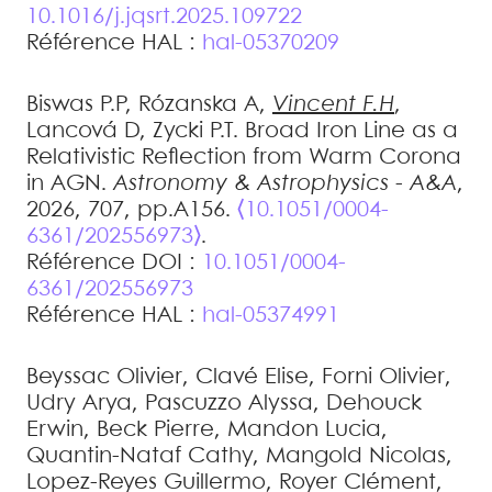
10.1016/j.jqsrt.2025.109722
Référence HAL :
hal-05370209
Biswas
P.P
,
Rózanska
A
,
Vincent
F.H
,
Lancová
D
,
Zycki
P.T
.
Broad Iron Line as a
Relativistic Reflection from Warm Corona
in AGN
.
Astronomy & Astrophysics - A&A
,
2026, 707, pp.A156.
⟨10.1051/0004-
6361/202556973⟩
.
Référence DOI :
10.1051/0004-
6361/202556973
Référence HAL :
hal-05374991
Beyssac
Olivier
,
Clavé
Elise
,
Forni
Olivier
,
Udry
Arya
,
Pascuzzo
Alyssa
,
Dehouck
Erwin
,
Beck
Pierre
,
Mandon
Lucia
,
Quantin-Nataf
Cathy
,
Mangold
Nicolas
,
Lopez-Reyes
Guillermo
,
Royer
Clément
,