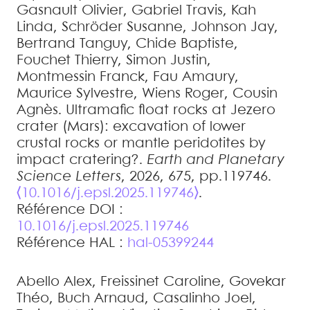
Gasnault
Olivier
,
Gabriel
Travis
,
Kah
Linda
,
Schröder
Susanne
,
Johnson
Jay
,
Bertrand
Tanguy
,
Chide
Baptiste
,
Fouchet
Thierry
,
Simon
Justin
,
Montmessin
Franck
,
Fau
Amaury
,
Maurice
Sylvestre
,
Wiens
Roger
,
Cousin
Agnès
.
Ultramafic float rocks at Jezero
crater (Mars): excavation of lower
crustal rocks or mantle peridotites by
impact cratering?
.
Earth and Planetary
Science Letters
, 2026, 675, pp.119746.
⟨10.1016/j.epsl.2025.119746⟩
.
Référence DOI :
10.1016/j.epsl.2025.119746
Référence HAL :
hal-05399244
Abello
Alex
,
Freissinet
Caroline
,
Govekar
Théo
,
Buch
Arnaud
,
Casalinho
Joel
,