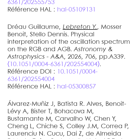
6361/202555753
Référence HAL :
hal-05109131
Dréau
Guillaume
,
Lebreton
Y.
,
Mosser
Benoit
,
Stello
Dennis
.
Physical
interpretation of the oscillation spectrum
on the RGB and AGB
.
Astronomy &
Astrophysics - A&A
, 2026, 706, pp.A339.
⟨10.1051/0004-6361/202554004⟩
.
Référence DOI :
10.1051/0004-
6361/202554004
Référence HAL :
hal-05300857
Álvarez-Muñiz
J
,
Batista
R. Alves
,
Benoit-
Lévy
A
,
Bister
T
,
Bohacova
M
,
Bustamante
M
,
Carvalho
W
,
Chen
Y
,
Cheng
L
,
Chiche
S
,
Colley
J.M
,
Correa
P
,
Laurenciu
N. Cucu
,
Dai
Z
,
de Almeida