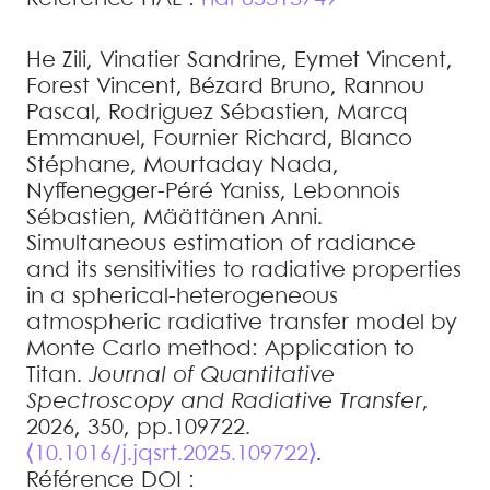
He
Zili
,
Vinatier
Sandrine
,
Eymet
Vincent
,
Forest
Vincent
,
Bézard
Bruno
,
Rannou
Pascal
,
Rodriguez
Sébastien
,
Marcq
Emmanuel
,
Fournier
Richard
,
Blanco
Stéphane
,
Mourtaday
Nada
,
Nyffenegger-Péré
Yaniss
,
Lebonnois
Sébastien
,
Määttänen
Anni
.
Simultaneous estimation of radiance
and its sensitivities to radiative properties
in a spherical-heterogeneous
atmospheric radiative transfer model by
Monte Carlo method: Application to
Titan
.
Journal of Quantitative
Spectroscopy and Radiative Transfer
,
2026, 350, pp.109722.
⟨10.1016/j.jqsrt.2025.109722⟩
.
Référence DOI :