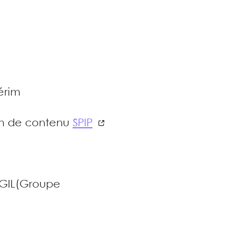
érim
tion de contenu
SPIP
e GIL(Groupe