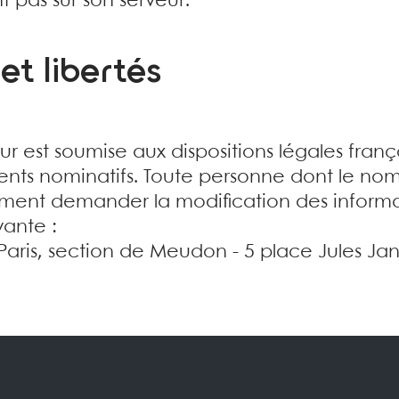
t pas sur son serveur.
et libertés
eur est soumise aux dispositions légales fran
ents nominatifs. Toute personne dont le nom
oment demander la modification des informa
vante :
 Paris, section de Meudon - 5 place Jules J