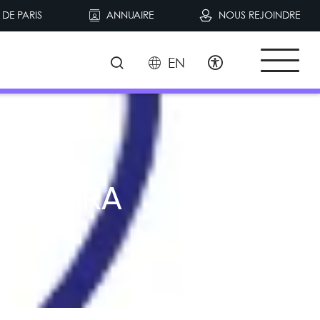
DE PARIS
ANNUAIRE
NOUS REJOINDRE
EN
LOGICIELS VOL ET TESTS)
r le LIRA