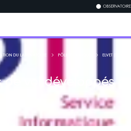
OBSERVATOIRE 
ATION DU LABORATOIRE
PÔLE TECHNIQUE
ELVET (ÉQUIPE 
s de vol développés pa