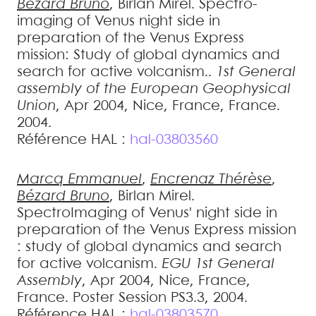
Bézard
Bruno
,
Birlan
Mirel
.
Spectro-
imaging of Venus night side in
preparation of the Venus Express
mission: Study of global dynamics and
search for active volcanism.
.
1st General
assembly of the European Geophysical
Union
, Apr 2004, Nice, France, France.
2004
.
Référence HAL :
hal-03803560
Marcq
Emmanuel
,
Encrenaz
Thérèse
,
Bézard
Bruno
,
Birlan
Mirel
.
SpectroImaging of Venus' night side in
preparation of the Venus Express mission
: study of global dynamics and search
for active volcanism
.
EGU 1st General
Assembly
, Apr 2004, Nice, France,
France. Poster Session PS3.3, 2004
.
Référence HAL :
hal-03803570