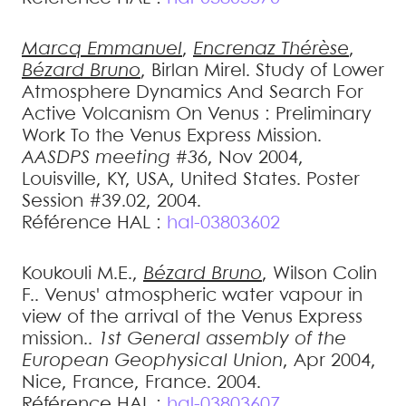
Marcq
Emmanuel
,
Encrenaz
Thérèse
,
Bézard
Bruno
,
Birlan
Mirel
.
Study of Lower
Atmosphere Dynamics And Search For
Active Volcanism On Venus : Preliminary
Work To the Venus Express Mission
.
AASDPS meeting #36
, Nov 2004,
Louisville, KY, USA, United States. Poster
Session #39.02, 2004
.
Référence HAL :
hal-03803602
Koukouli
M.E.
,
Bézard
Bruno
,
Wilson
Colin
F.
.
Venus' atmospheric water vapour in
view of the arrival of the Venus Express
mission.
.
1st General assembly of the
European Geophysical Union
, Apr 2004,
Nice, France, France. 2004
.
Référence HAL :
hal-03803607