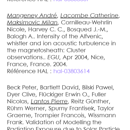
Mangeney
André
,
Lacombe
Catherine
,
Maksimovic
Milan
,
Cornilleau-Wehrlin
Nicole
,
Harvey
C. C.
,
Bosqued
J.-M.
,
Balogh
A.
.
Intensity of the Alfvenic,
whistler and ion acoustic turbulence in
the magnetosheath: Cluster
observations.
.
EGU
, Apr 2004, Nice,
France, France. 2004
.
Référence HAL :
hal-03803614
Beck
Peter
,
Bartlett
David
,
Bilski
Pawel
,
Dyer
Clive
,
Flückiger
Erwin O.
,
Fuller
Nicolas
,
Lantos
Pierre
,
Reitz
Günther
,
Rühm
Werner
,
Spurny
Frantisek
,
Taylor
Graeme
,
Trompier
Francois
,
Wissmann
Frank
.
Validation of Modelling the
Radiation Exposure due to Solar Particle