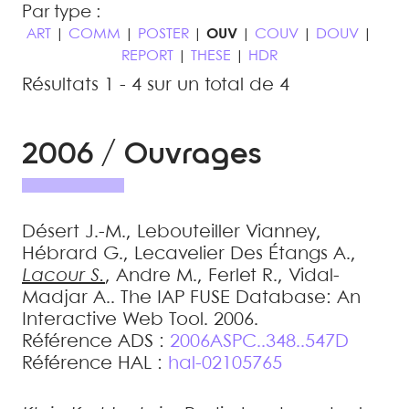
Par type :
ART
|
COMM
|
POSTER
|
OUV
|
COUV
|
DOUV
|
REPORT
|
THESE
|
HDR
Résultats 1 - 4 sur un total de 4
2006 / Ouvrages
Désert
J.-M.
,
Lebouteiller
Vianney
,
Hébrard
G.
,
Lecavelier Des Étangs
A.
,
Lacour
S.
,
Andre
M.
,
Ferlet
R.
,
Vidal-
Madjar
A.
.
The IAP FUSE Database: An
Interactive Web Tool
.
2006
.
Référence ADS :
2006ASPC..348..547D
Référence HAL :
hal-02105765