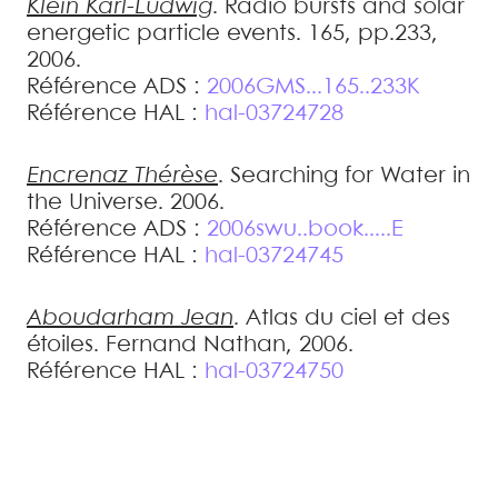
Klein
Karl-Ludwig
.
Radio bursts and solar
energetic particle events
.
165, pp.233,
2006
.
Référence ADS :
2006GMS...165..233K
Référence HAL :
hal-03724728
Encrenaz
Thérèse
.
Searching for Water in
the Universe
.
2006
.
Référence ADS :
2006swu..book.....E
Référence HAL :
hal-03724745
Aboudarham
Jean
.
Atlas du ciel et des
étoiles
.
Fernand Nathan, 2006
.
Référence HAL :
hal-03724750