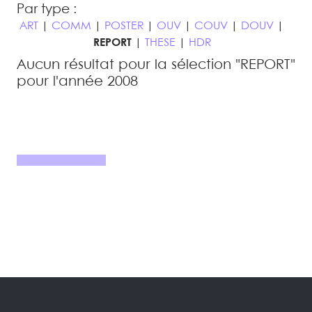
Par type :
ART
|
COMM
|
POSTER
|
OUV
|
COUV
|
DOUV
|
REPORT
|
THESE
|
HDR
Aucun résultat pour la sélection "REPORT"
pour l'année 2008