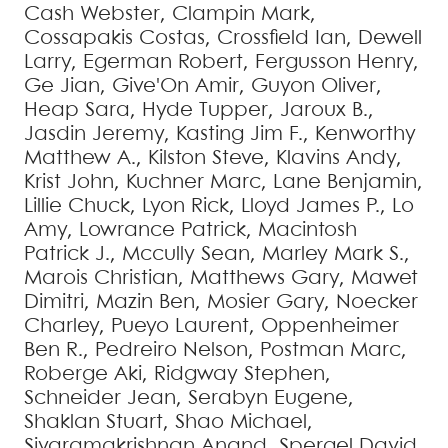
Cash
Webster
,
Clampin
Mark
,
Cossapakis
Costas
,
Crossfield
Ian
,
Dewell
Larry
,
Egerman
Robert
,
Fergusson
Henry
,
Ge
Jian
,
Give'On
Amir
,
Guyon
Oliver
,
Heap
Sara
,
Hyde
Tupper
,
Jaroux
B.
,
Jasdin
Jeremy
,
Kasting
Jim F.
,
Kenworthy
Matthew A.
,
Kilston
Steve
,
Klavins
Andy
,
Krist
John
,
Kuchner
Marc
,
Lane
Benjamin
,
Lillie
Chuck
,
Lyon
Rick
,
Lloyd
James P.
,
Lo
Amy
,
Lowrance
Patrick
,
Macintosh
Patrick J.
,
Mccully
Sean
,
Marley
Mark S.
,
Marois
Christian
,
Matthews
Gary
,
Mawet
Dimitri
,
Mazin
Ben
,
Mosier
Gary
,
Noecker
Charley
,
Pueyo
Laurent
,
Oppenheimer
Ben R.
,
Pedreiro
Nelson
,
Postman
Marc
,
Roberge
Aki
,
Ridgway
Stephen
,
Schneider
Jean
,
Serabyn
Eugene
,
Shaklan
Stuart
,
Shao
Michael
,
Sivaramakrishnan
Anand
,
Spergel
David