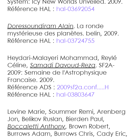
System: Icy New Worlds Unveiled
.
2009
.
Référence HAL :
hal-03692054
Doressoundiram
Alain
.
La ronde
mystérieuse des planètes
.
belin, 2009
.
Référence HAL :
hal-03724755
Heydari-Malayeri
Mohammad
,
Reylé
Céline
,
Samadi
Davoud-Reza
.
SF2A-
2009: Semaine de l'Astrophysique
Francaise
.
2009
.
Référence ADS :
2009sf2a.conf.....H
Référence HAL :
hal-03803647
Levine
Marie
,
Soummer
Remi
,
Arenberg
Jon
,
Belikov
Ruslan
,
Bierden
Paul
,
Boccaletti
Anthony
,
Brown
Robert
,
Burrows
Adam
,
Burrows
Chris
,
Cady
Eric
,