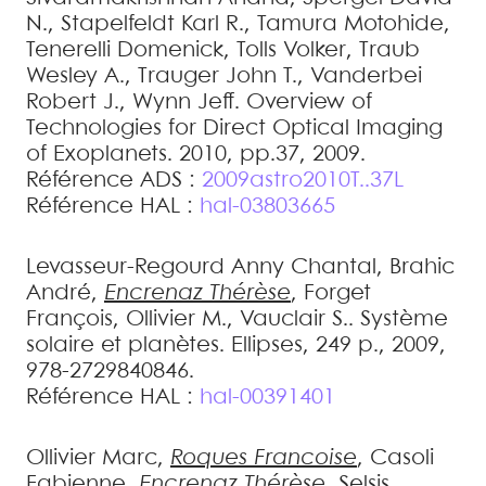
N.
,
Stapelfeldt
Karl R.
,
Tamura
Motohide
,
Tenerelli
Domenick
,
Tolls
Volker
,
Traub
Wesley A.
,
Trauger
John T.
,
Vanderbei
Robert J.
,
Wynn
Jeff
.
Overview of
Technologies for Direct Optical Imaging
of Exoplanets
.
2010, pp.37, 2009
.
Référence ADS :
2009astro2010T..37L
Référence HAL :
hal-03803665
Levasseur-Regourd
Anny Chantal
,
Brahic
André
,
Encrenaz
Thérèse
,
Forget
François
,
Ollivier
M.
,
Vauclair
S.
.
Système
solaire et planètes
.
Ellipses, 249 p., 2009,
978-2729840846
.
Référence HAL :
hal-00391401
Ollivier
Marc
,
Roques
Francoise
,
Casoli
Fabienne
,
Encrenaz
Thérèse
,
Selsis