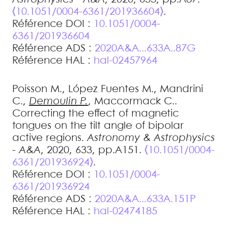
⟨10.1051/0004-6361/201936604⟩
.
Référence DOI :
10.1051/0004-
6361/201936604
Référence ADS :
2020A&A...633A..87G
Référence HAL :
hal-02457964
Poisson
M.
,
López Fuentes
M.
,
Mandrini
C.
,
Demoulin
P.
,
Maccormack
C.
.
Correcting the effect of magnetic
tongues on the tilt angle of bipolar
active regions
.
Astronomy & Astrophysics
- A&A
, 2020, 633, pp.A151.
⟨10.1051/0004-
6361/201936924⟩
.
Référence DOI :
10.1051/0004-
6361/201936924
Référence ADS :
2020A&A...633A.151P
Référence HAL :
hal-02474185