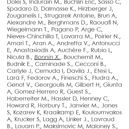
Dolei
S
,
Indurain
M.
,
Buchlin
Eric
,
Sasso
C
,
Spadaro
D
,
Dalmasse
K.
,
Hirzberger
J
,
Zouganelis
I.
,
Strugarek
Antoine
,
Brun
A
,
Alexandre
M.
,
Berghmans
D.
,
Raouafi
N
,
Wiegelmann
T.
,
Pagano
P
,
Arge
C
,
Nieves-Chinchilla
T
,
Lavarra
M.
,
Poirier
N.
,
Amari
T.
,
Aran
A.
,
Andretta
V.
,
Antonucci
E
,
Anastasiadis
A
,
Auchère
F.
,
Rubio
L
,
Nicula
B.
,
Bonnin
X.
,
Bouchemit
M.
,
Budnik
E.
,
Caminade
S.
,
Cecconi
B.
,
Carlyle
J
,
Cernuda
I
,
Davila
J.
,
Etesi
L
,
Lara
F
,
Fedorov
A.
,
Fineschi
S.
,
Fludra
A.
,
Genot
V.
,
Georgoulis
M
,
Gilbert
H
,
Giunta
A
,
Gomez-Herrero
R
,
Guest
S.
,
Haberreiter
M.
,
Hassler
D
,
Henney
C
,
Howard
R
,
Horbury
T.
,
Janvier
M.
,
Jones
S
,
Kozarev
K
,
Kraaikamp
E
,
Kouloumvakos
A
,
Krucker
S
,
Lagg
A
,
Linker
J.
,
Lavraud
B.
,
Louarn
P.
,
Maksimovic
M
,
Maloney
S.
,