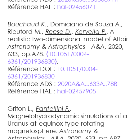
Référence HAL :
hal-02456071
Bouchaud
K.
,
Domiciano de Souza
A.
,
Rieutord
M.
,
Reese
D.
,
Kervella
P.
.
A
realistic two-dimensional model of Altair
.
Astronomy & Astrophysics - A&A
, 2020,
633, pp.A78.
⟨10.1051/0004-
6361/201936830⟩
.
Référence DOI :
10.1051/0004-
6361/201936830
Référence ADS :
2020A&A...633A..78B
Référence HAL :
hal-02457905
Griton
L.
,
Pantellini
F.
.
Magnetohydrodynamic simulations of a
Uranus-at-equinox type rotating
magnetosphere
.
Astronomy &
Astrophysics - A&A
, 2020, 633, pp.A87.