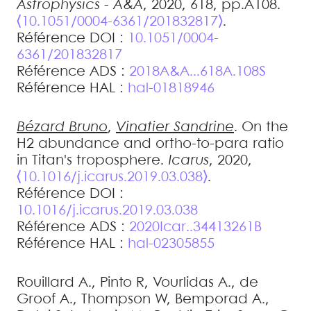
Astrophysics - A&A
, 2020, 618, pp.A108.
⟨10.1051/0004-6361/201832817⟩
.
Référence DOI :
10.1051/0004-
6361/201832817
Référence ADS :
2018A&A...618A.108S
Référence HAL :
hal-01818946
Bézard
Bruno
,
Vinatier
Sandrine
.
On the
H2 abundance and ortho-to-para ratio
in Titan's troposphere
.
Icarus
, 2020,
⟨10.1016/j.icarus.2019.03.038⟩
.
Référence DOI :
10.1016/j.icarus.2019.03.038
Référence ADS :
2020Icar..34413261B
Référence HAL :
hal-02305855
Rouillard
A.
,
Pinto
R
,
Vourlidas
A.
,
de
Groof
A.
,
Thompson
W
,
Bemporad
A.
,