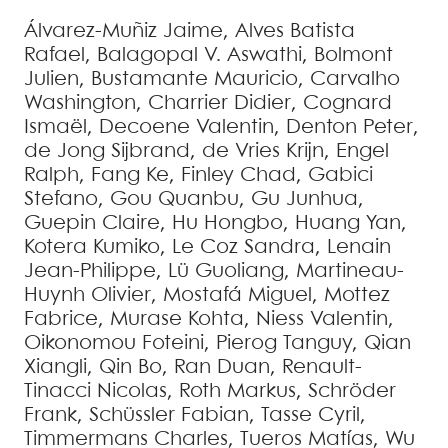
Álvarez-Muñiz
Jaime
,
Alves Batista
Rafael
,
Balagopal V.
Aswathi
,
Bolmont
Julien
,
Bustamante
Mauricio
,
Carvalho
Washington
,
Charrier
Didier
,
Cognard
Ismaël
,
Decoene
Valentin
,
Denton
Peter
,
de Jong
Sijbrand
,
de Vries
Krijn
,
Engel
Ralph
,
Fang
Ke
,
Finley
Chad
,
Gabici
Stefano
,
Gou
Quanbu
,
Gu
Junhua
,
Guepin
Claire
,
Hu
Hongbo
,
Huang
Yan
,
Kotera
Kumiko
,
Le Coz
Sandra
,
Lenain
Jean-Philippe
,
Lü
Guoliang
,
Martineau-
Huynh
Olivier
,
Mostafá
Miguel
,
Mottez
Fabrice
,
Murase
Kohta
,
Niess
Valentin
,
Oikonomou
Foteini
,
Pierog
Tanguy
,
Qian
Xiangli
,
Qin
Bo
,
Ran
Duan
,
Renault-
Tinacci
Nicolas
,
Roth
Markus
,
Schröder
Frank
,
Schüssler
Fabian
,
Tasse
Cyril
,
Timmermans
Charles
,
Tueros
Matías
,
Wu