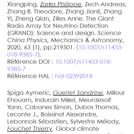
Xiangping
,
Zarka
Philippe
,
Zech
Andreas
,
Zhang
B. Theodore
,
Zhang
Jianli
,
Zhang
Yi
,
Zheng
Qian
,
Zilles
Anne
.
The Giant
Radio Array for Neutrino Detection
(GRAND): Science and design
.
Science
China Physics, Mechanics & Astronomy
,
2020, 63 (1), pp.219501.
⟨10.1007/s11433-
018-9385-7⟩
.
Référence DOI :
10.1007/s11433-018-
9385-7
Référence HAL :
hal-02392018
Spiga
Aymeric
,
Guerlet
Sandrine
,
Millour
Ehouarn
,
Indurain
Mikel
,
Meurdesoif
Yann
,
Cabanes
Simon
,
Dubos
Thomas
,
Leconte
J.
,
Boissinot
Alexandre
,
Lebonnois
Sébastien
,
Sylvestre
Mélody
,
Fouchet
Thierry
.
Global climate