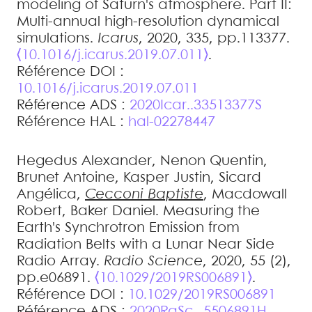
modeling of Saturn's atmosphere. Part II:
Multi-annual high-resolution dynamical
simulations
.
Icarus
, 2020, 335, pp.113377.
⟨10.1016/j.icarus.2019.07.011⟩
.
Référence DOI :
10.1016/j.icarus.2019.07.011
Référence ADS :
2020Icar..33513377S
Référence HAL :
hal-02278447
Hegedus
Alexander
,
Nenon
Quentin
,
Brunet
Antoine
,
Kasper
Justin
,
Sicard
Angélica
,
Cecconi
Baptiste
,
Macdowall
Robert
,
Baker
Daniel
.
Measuring the
Earth's Synchrotron Emission from
Radiation Belts with a Lunar Near Side
Radio Array
.
Radio Science
, 2020, 55 (2),
pp.e06891.
⟨10.1029/2019RS006891⟩
.
Référence DOI :
10.1029/2019RS006891
Référence ADS :
2020RaSc...5506891H