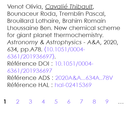
Venot
Olivia
,
Cavalié
Thibault
,
Bounaceur
Roda
,
Tremblin
Pascal
,
Brouillard
Lothaire
,
Brahim
Romain
Lhoussaine Ben
.
New chemical scheme
for giant planet thermochemistry
.
Astronomy & Astrophysics - A&A
, 2020,
634, pp.A78.
⟨10.1051/0004-
6361/201936697⟩
.
Référence DOI :
10.1051/0004-
6361/201936697
Référence ADS :
2020A&A...634A..78V
Référence HAL :
hal-02415369
1
2
3
4
5
6
7
8
9
…