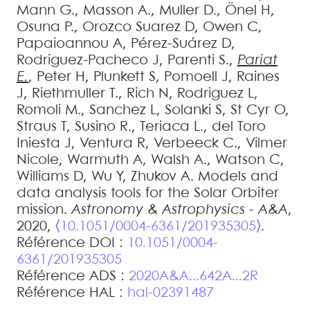
Mann
G.
,
Masson
A.
,
Muller
D.
,
Önel
H
,
Osuna
P.
,
Orozco Suarez
D
,
Owen
C
,
Papaioannou
A
,
Pérez-Suárez
D
,
Rodriguez-Pacheco
J
,
Parenti
S.
,
Pariat
E.
,
Peter
H
,
Plunkett
S
,
Pomoell
J
,
Raines
J
,
Riethmuller
T.
,
Rich
N
,
Rodriguez
L
,
Romoli
M.
,
Sanchez
L
,
Solanki
S
,
St Cyr
O
,
Straus
T
,
Susino
R.
,
Teriaca
L.
,
del Toro
Iniesta
J
,
Ventura
R
,
Verbeeck
C.
,
Vilmer
Nicole
,
Warmuth
A
,
Walsh
A.
,
Watson
C
,
Williams
D
,
Wu
Y
,
Zhukov
A
.
Models and
data analysis tools for the Solar Orbiter
mission
.
Astronomy & Astrophysics - A&A
,
2020,
⟨10.1051/0004-6361/201935305⟩
.
Référence DOI :
10.1051/0004-
6361/201935305
Référence ADS :
2020A&A...642A...2R
Référence HAL :
hal-02391487