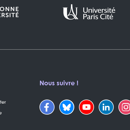
Nous suivre !
ter
e