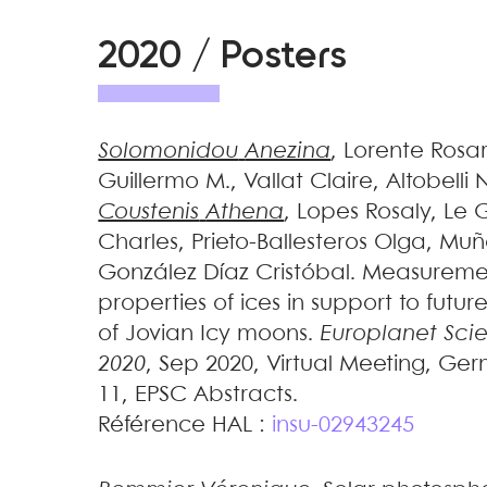
2020 / Posters
Solomonidou
Anezina
,
Lorente
Rosar
Guillermo M.
,
Vallat
Claire
,
Altobelli
N
Coustenis
Athena
,
Lopes
Rosaly
,
Le G
Charles
,
Prieto-Ballesteros
Olga
,
Muño
González Díaz
Cristóbal
.
Measurement
properties of ices in support to fut
of Jovian Icy moons
.
Europlanet Sci
2020
, Sep 2020, Virtual Meeting, Ge
11, EPSC Abstracts
.
Référence HAL :
insu-02943245