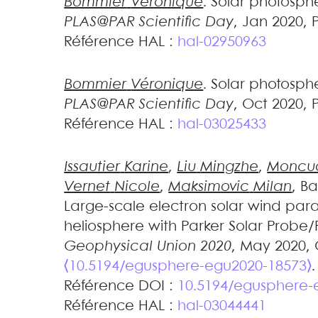
Bommier
Véronique
.
Solar photosph
PLAS@PAR Scientific Day
, Jan 2020, 
Référence HAL :
hal-02950963
Bommier
Véronique
.
Solar photosph
PLAS@PAR Scientific Day
, Oct 2020, 
Référence HAL :
hal-03025433
Issautier
Karine
,
Liu
Mingzhe
,
Moncu
Vernet
Nicole
,
Maksimovic
Milan
,
Ba
Large-scale electron solar wind para
heliosphere with Parker Solar Probe/
Geophysical Union 2020
, May 2020, 
⟨10.5194/egusphere-egu2020-18573⟩
.
Référence DOI :
10.5194/egusphere-
Référence HAL :
hal-03044441