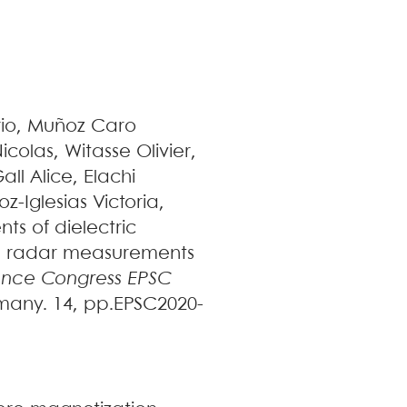
io
,
Muñoz Caro
icolas
,
Witasse
Olivier
,
all
Alice
,
Elachi
z-Iglesias
Victoria
,
s of dielectric
ure radar measurements
ence Congress EPSC
rmany. 14, pp.EPSC2020-