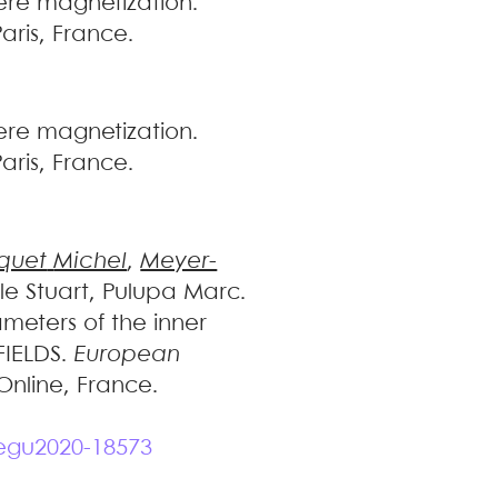
ere magnetization
.
Paris, France
.
ere magnetization
.
Paris, France
.
quet
Michel
,
Meyer-
le
Stuart
,
Pulupa
Marc
.
meters of the inner
FIELDS
.
European
Online, France.
egu2020-18573