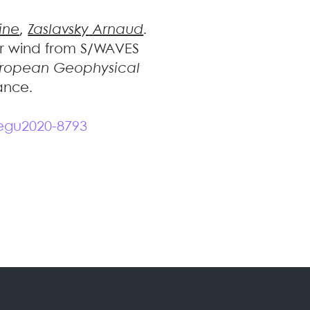
ine
,
Zaslavsky
Arnaud
.
lar wind from S/WAVES
ropean Geophysical
ance.
egu2020-8793