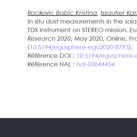
Rackovic Babic
Kristina
,
Issautier
Kar
In situ dust measurements in the so
TDS instrument on STEREO mission
.
Eu
Research 2020
, May 2020, Online, Fr
⟨10.5194/egusphere-egu2020-8793⟩
.
Référence DOI :
10.5194/egusphere-
Référence HAL :
hal-03044454