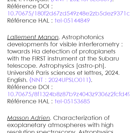
Référence DOI :
10.70675/180f2d67zd549z48e2zb5dez9371c
Référence HAL :
tel-05144849
Lallement
Manon
.
Astrophotonics
developments for visible interferometry :
towards Hα detection of protoplanets
with the FIRST instrument at the Subaru
telescope
.
Astrophysics [astro-ph].
Université Paris sciences et lettres, 2024.
English.
⟨NNT : 2024UPSLO011⟩
.
Référence DOI :
10.70675/8f1324b8z87b9z4043z9306z2fcfd49
Référence HAL :
tel-05153685
Masson
Adrien
.
Characterization of
exoplanetary atmospheres with high
resolution spectroscopy
.
Astrophysics