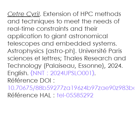
Cetre
Cyril
.
Extension of HPC methods
and techniques to meet the needs of
real-time constraints and their
application to giant astronomical
telescopes and embedded systems
.
Astrophysics [astro-ph]. Université Paris
sciences et lettres; Thales Research and
Technology (Palaiseau, Essonne), 2024.
English.
⟨NNT : 2024UPSLO001⟩
.
Référence DOI :
10.70675/88b59277za196z4b97zae90z983b
Référence HAL :
tel-05585292