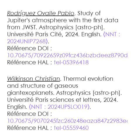
Rodríguez Ovalle
Pablo
.
Study of
Jupiter's atmosphere with the first data
from JWST
.
Astrophysics [astro-ph].
Université Paris Cité, 2024. English.
⟨NNT :
2024UNIP7268⟩
.
Référence DOI :
10.70675/70922659z09fcz436bzbdeez8790d
Référence HAL :
tel-05396418
Wilkinson
Christian
.
Thermal evolution
and structure of gaseous
giantexoplanets
.
Astrophysics [astro-ph].
Université Paris sciences et lettres, 2024.
English.
⟨NNT : 2024UPSLO019⟩
.
Référence DOI :
10.70675/9070245fzc260z48eaza847z2983e6
Référence HAL :
tel-05559460