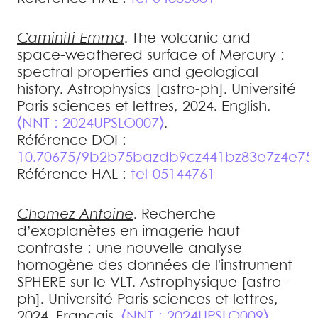
Caminiti
Emma
.
The volcanic and
space-weathered surface of Mercury :
spectral properties and geological
history
.
Astrophysics [astro-ph]. Université
Paris sciences et lettres, 2024. English.
⟨NNT : 2024UPSLO007⟩
.
Référence DOI :
10.70675/9b2b75bazdb9cz441bz83e7z4e75
Référence HAL :
tel-05144761
Chomez
Antoine
.
Recherche
d’exoplanètes en imagerie haut
contraste : une nouvelle analyse
homogène des données de l'instrument
SPHERE sur le VLT
.
Astrophysique [astro-
ph]. Université Paris sciences et lettres,
2024. Français.
⟨NNT : 2024UPSLO009⟩
.