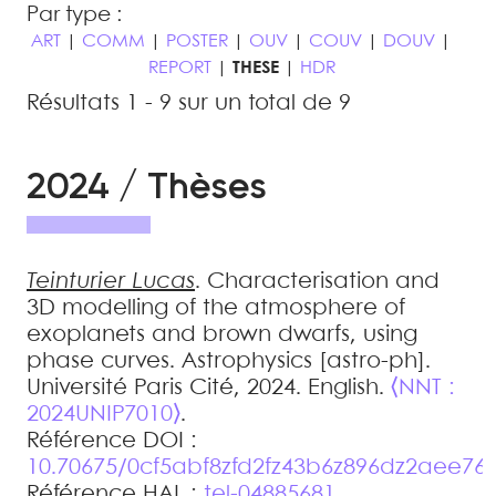
Par type :
ART
|
COMM
|
POSTER
|
OUV
|
COUV
|
DOUV
|
REPORT
|
THESE
|
HDR
Résultats 1 - 9 sur un total de 9
2024 / Thèses
Teinturier
Lucas
.
Characterisation and
3D modelling of the atmosphere of
exoplanets and brown dwarfs, using
phase curves
.
Astrophysics [astro-ph].
Université Paris Cité, 2024. English.
⟨NNT :
2024UNIP7010⟩
.
Référence DOI :
10.70675/0cf5abf8zfd2fz43b6z896dz2aee76
Référence HAL :
tel-04885681