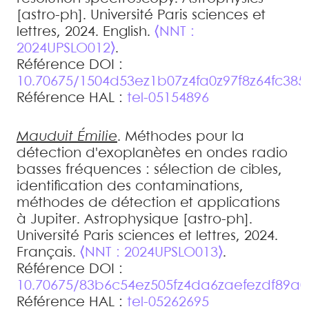
[astro-ph]. Université Paris sciences et
lettres, 2024. English.
⟨NNT :
2024UPSLO012⟩
.
Référence DOI :
10.70675/1504d53ez1b07z4fa0z97f8z64fc38
Référence HAL :
tel-05154896
Mauduit
Émilie
.
Méthodes pour la
détection d'exoplanètes en ondes radio
basses fréquences : sélection de cibles,
identification des contaminations,
méthodes de détection et applications
à Jupiter
.
Astrophysique [astro-ph].
Université Paris sciences et lettres, 2024.
Français.
⟨NNT : 2024UPSLO013⟩
.
Référence DOI :
10.70675/83b6c54ez505fz4da6zaefezdf89a
Référence HAL :
tel-05262695