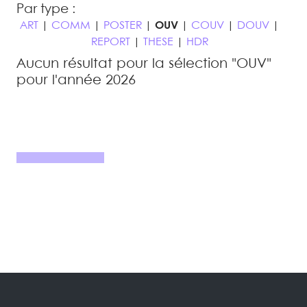
Par type :
ART
|
COMM
|
POSTER
|
OUV
|
COUV
|
DOUV
|
REPORT
|
THESE
|
HDR
Aucun résultat pour la sélection "OUV"
pour l'année 2026