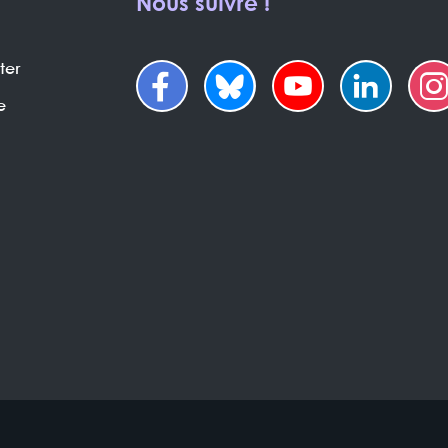
Nous suivre !
ter
e