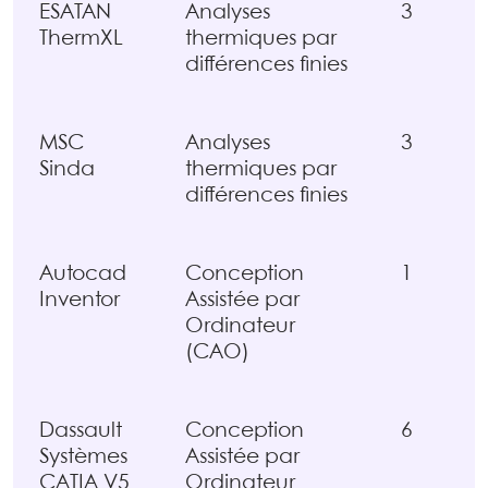
ESATAN
Analyses
3
ThermXL
thermiques par
différences finies
MSC
Analyses
3
Sinda
thermiques par
différences finies
Autocad
Conception
1
Inventor
Assistée par
Ordinateur
(CAO)
Dassault
Conception
6
Systèmes
Assistée par
CATIA V5
Ordinateur