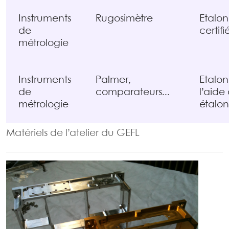
Instruments
Rugosimètre
Etalo
de
certifi
métrologie
Instruments
Palmer,
Etalo
de
comparateurs...
l’aide
métrologie
étalon
Matériels de l’atelier du GEFL