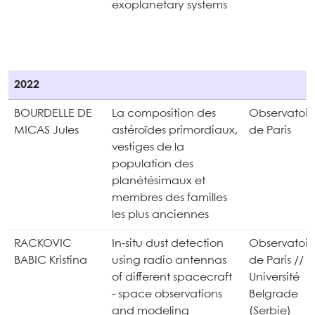
exoplanetary systems
2022
BOURDELLE DE
La composition des
Observatoir
MICAS Jules
astéroïdes primordiaux,
de Paris
vestiges de la
population des
planétésimaux et
membres des familles
les plus anciennes
RACKOVIC
In-situ dust detection
Observatoir
BABIC Kristina
using radio antennas
de Paris //
of different spacecraft
Université
- space observations
Belgrade
and modeling
(Serbie)