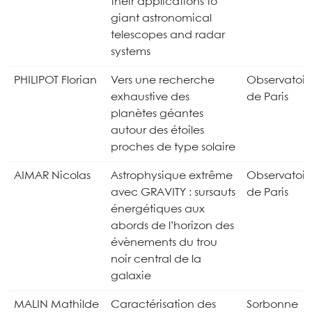
their applications to
giant astronomical
telescopes and radar
systems
PHILIPOT Florian
Vers une recherche
Observatoir
exhaustive des
de Paris
planètes géantes
autour des étoiles
proches de type solaire
AIMAR Nicolas
Astrophysique extrême
Observatoir
avec GRAVITY : sursauts
de Paris
énergétiques aux
abords de l’horizon des
évènements du trou
noir central de la
galaxie
MALIN Mathilde
Caractérisation des
Sorbonne