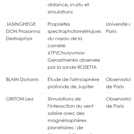
distance, in-situ et
simulations
JASINGHEGE
Propriétés
Université d
DON Prasanna
spectrophotométriques
Paris
Deshapriya
du noyau de la
comète
67P/Churyumov-
Gerasimenko observée
par la sonde ROSETTA
BLAIN Doriann
Étude de l’atmosphère
Observatoir
profonde de Jupiter
de Paris
GRITON Lea
Simulations de
Observatoir
l’interaction du vent
de Paris
solaire avec des
magnétosphères
planétaires : de