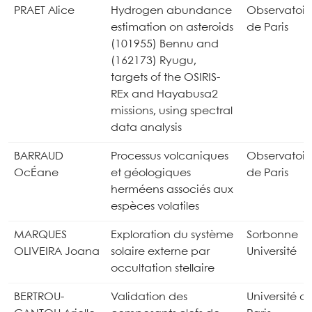
PRAET Alice
Hydrogen abundance
Observatoir
estimation on asteroids
de Paris
(101955) Bennu and
(162173) Ryugu,
targets of the OSIRIS-
REx and Hayabusa2
missions, using spectral
data analysis
BARRAUD
Processus volcaniques
Observatoir
OcÉane
et géologiques
de Paris
herméens associés aux
espèces volatiles
MARQUES
Exploration du système
Sorbonne
OLIVEIRA Joana
solaire externe par
Université
occultation stellaire
BERTROU-
Validation des
Université d