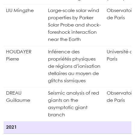
LIU Mingzhe
Large-scale solar wind
Observatoir
properties by Parker
de Paris
Solar Probe and shock-
foreshock interaction
near the Earth
HOUDAYER
Inférence des
Université d
Pierre
propriétés physiques
Paris
de régions d’ionisation
stellaires au moyen de
glitchs sismiques
DREAU
Seismic analysis of red
Observatoir
Guillaume
giants on the
de Paris
asymptotic giant
branch
2021