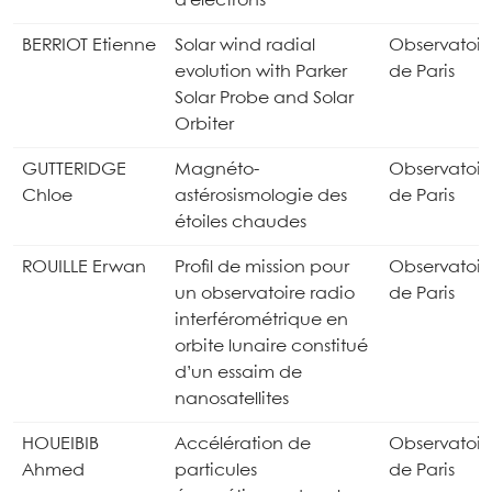
d’électrons
BERRIOT Etienne
Solar wind radial
Observatoir
evolution with Parker
de Paris
Solar Probe and Solar
Orbiter
GUTTERIDGE
Magnéto-
Observatoir
Chloe
astérosismologie des
de Paris
étoiles chaudes
ROUILLE Erwan
Profil de mission pour
Observatoir
un observatoire radio
de Paris
interférométrique en
orbite lunaire constitué
d’un essaim de
nanosatellites
HOUEIBIB
Accélération de
Observatoir
Ahmed
particules
de Paris