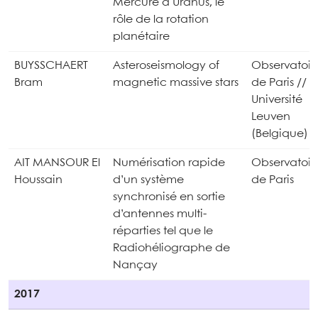
Mercure à Uranus, le
rôle de la rotation
planétaire
BUYSSCHAERT
Asteroseismology of
Observatoir
Bram
magnetic massive stars
de Paris //
Université
Leuven
(Belgique)
AIT MANSOUR El
Numérisation rapide
Observatoir
Houssain
d’un système
de Paris
synchronisé en sortie
d’antennes multi-
réparties tel que le
Radiohéliographe de
Nançay
2017