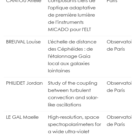
CANTOU Arielle
composants clefs de
Paris
l’optique adaptative
de première lumière
de l’instruments
MICADO pour l’ELT
BREUVAL Louise
L’échelle de distance
Observatoir
des Céphéides : de
de Paris
l’étalonnage Gaia
local aux galaxies
lointaines
PHILIDET Jordan
Study of the coupling
Observatoir
between turbulent
de Paris
convection and solar-
like oscillations
LE GAL Maelle
High-resolution, space
Observatoir
spectropolarimeters for
de Paris
a wide ultra-violet