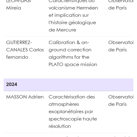
LEON-DASI
Caractéristiques du
Observatoir
Mireia
volcanisme Herméen
de Paris
et implication sur
l’histoire géologique
de Mercure
GUTIERREZ-
Calibration & on-
Observatoir
CANALES Carlos
ground correction
de Paris
fernando
algorithms for the
PLATO space mission
2024
MASSON Adrien
Caractérisation des
Observatoir
atmosphères
de Paris
exoplanétaires par
spectroscopie haute
résolution