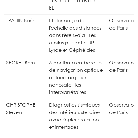
très hauts ordres des
ELT
TRAHIN Boris
Étalonnage de
Observatoir
l’échelle des distances
de Paris
dans l’ère Gaia : Les
étoiles pulsantes RR
Lyrae et Céphéides
SEGRET Boris
Algorithme embarqué
Observatoir
de navigation optique
de Paris
autonome pour
nanosatellites
interplanétaires
CHRISTOPHE
Diagnostics sismiques
Observatoir
Steven
des intérieurs stellaires
de Paris
avec Kepler : rotation
et interfaces