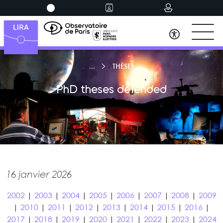
THÈSES
PhD theses defended
16 janvier 2026
2002
|
2003
|
2004
|
2005
|
2006
|
2007
|
2008
|
2009
|
2010
|
2011
|
2012
|
2013
|
2014
|
2015
|
2016
|
2017
|
2018
|
2019
|
2020
|
2021
|
2022
|
2023
|
2024