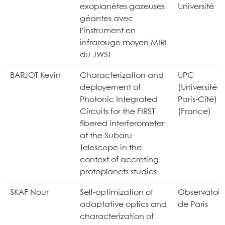
exoplanètes gazeuses
Université
géantes avec
l’instrument en
infrarouge moyen MIRI
du JWST
BARJOT Kevin
Characterization and
UPC
deployement of
(Université
Photonic Integrated
Paris-Cité)
Circuits for the FIRST
(France)
fibered interferometer
at the Subaru
Telescope in the
context of accreting
protoplanets studies
SKAF Nour
Self-optimization of
Observatoir
adaptative optics and
de Paris
characterization of