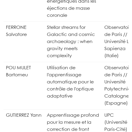
énergétiques dans les
éjections de masse
coronale
FERRONE
Stellar streams for
Observatoir
Salvatore
Galactic and cosmic
de Paris //
archaeology : when
Université La
gravity meets
Sapienza
complexity
(Italie)
POU MULET
Utilisation de
Observatoir
Bartomeu
l’apprentissage
de Paris //
automatique pour le
Université
contrôle de l’optique
Polytechniq
adaptative
Catalogne
(Espagne)
GUTIERREZ Yann
Apprentissage profond
UPC
pour la mesure et la
(Université
correction de front
Paris-Cité)