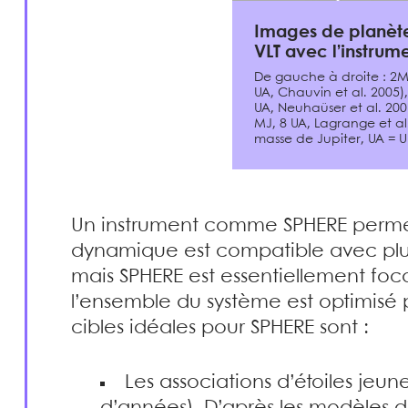
Images de planèt
VLT avec l’instru
De gauche à droite : 2M
UA, Chauvin et al. 2005)
UA, Neuhaüser et al. 2006)
MJ, 8 UA, Lagrange et al
masse de Jupiter, UA = 
Un instrument comme SPHERE permet
dynamique est compatible avec plusi
mais SPHERE est essentiellement foca
l’ensemble du système est optimisé po
cibles idéales pour SPHERE sont :
Les associations d’étoiles jeun