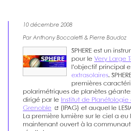
10 décembre 2008
Par Anthony Boccaletti & Pierre Baudoz
SPHERE est un inst
pour le
Very Large 
l’objectif principal
extrasolaires
. SPHER
premières caractéris
polarimétriques de planètes géantes
dirigé par le
Institut de Planétologie
Grenoble
(IPAG) et auquel le LESIA
La première lumière sur le ciel a eu 
maintenant ouvert à la communauté 