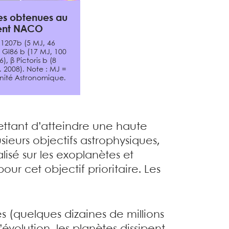
es obtenues au
ment NACO
1207b (5 MJ, 46
, Gl86 b (17 MJ, 100
, β Pictoris b (8
. 2008). Note : MJ =
Unité Astronomique.
tant d’atteindre une haute
eurs objectifs astrophysiques,
lisé sur les exoplanètes et
ur cet objectif prioritaire. Les
es (quelques dizaines de millions