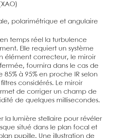
 (XAO)
rale, polarimétrique et angulaire
n temps réel la turbulence
ment. Elle requiert un système
n élément correcteur, le miroir
ermée, fournira dans le cas de
e 85% à 95% en proche IR selon
iltres considérés. Le miroir
ermet de corriger un champ de
idité de quelques millisecondes.
la lumière stellaire pour révéler
asque situé dans le plan focal et
n pupille. Une illustration de