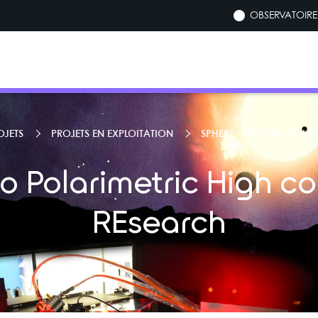
OBSERVATOIRE 
OJETS
PROJETS EN EXPLOITATION
SPHERE - SPECTRO POLA
o Polarimetric High co
REsearch