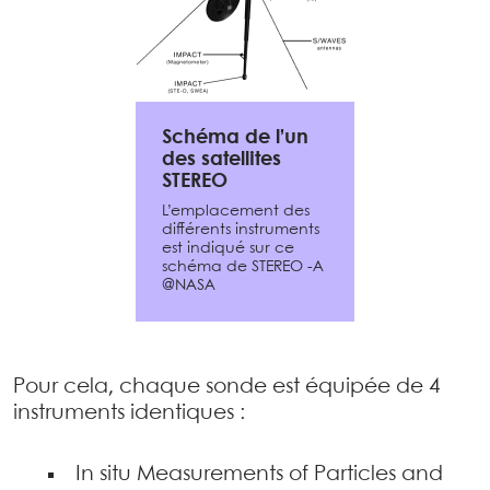
Schéma de l’un
des satellites
STEREO
L’emplacement des
différents instruments
est indiqué sur ce
schéma de STEREO -A
@NASA
Pour cela, chaque sonde est équipée de 4
instruments identiques :
In situ Measurements of Particles and