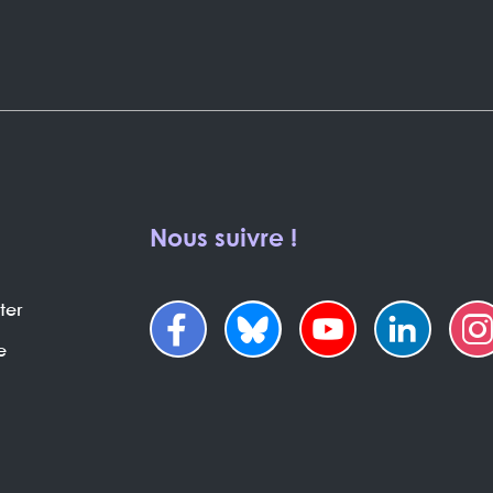
Nous suivre !
ter
e