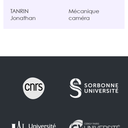
TANRIN
Mécanique
Jonathan
caméra