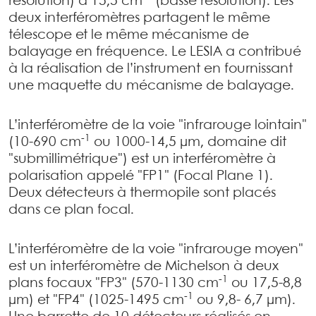
résolution) à 15,5 cm
(basse résolution). Les
deux interféromètres partagent le même
télescope et le même mécanisme de
balayage en fréquence. Le LESIA a contribué
à la réalisation de l’instrument en fournissant
une maquette du mécanisme de balayage.
L’interféromètre de la voie "infrarouge lointain"
-1
(10-690 cm
ou 1000-14,5 μm, domaine dit
"submillimétrique") est un interféromètre à
polarisation appelé "FP1" (Focal Plane 1).
Deux détecteurs à thermopile sont placés
dans ce plan focal.
L’interféromètre de la voie "infrarouge moyen"
est un interféromètre de Michelson à deux
-1
plans focaux "FP3" (570-1130 cm
ou 17,5-8,8
-1
μm) et "FP4" (1025-1495 cm
ou 9,8- 6,7 μm).