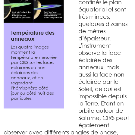
confinés le plan
équatorial et sont
très minces,
quelques dizaines
de mètres
Température des
d’épaisseur.
anneaux
L’instrument
Les quatre images
montrent la
observe la face
température mesurée
éclairée des
par CIRS sur les faces
anneaux, mais
éclairées ou non-
éclairées des
aussi la face non-
anneaux, et en
éclairée par le
regardant
l’hémisphère côté
Soleil, ce qui est
jour ou côté nuit des
impossible depuis
particules.
la Terre. Etant en
orbite autour de
Saturne, CIRS peut
également
observer avec différents angles de phase,