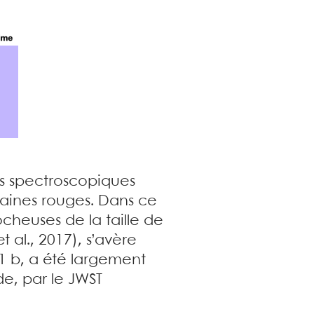
es spectroscopiques
 naines rouges. Dans ce
ocheuses de la taille de
t al., 2017), s’avère
-1 b, a été largement
e, par le JWST