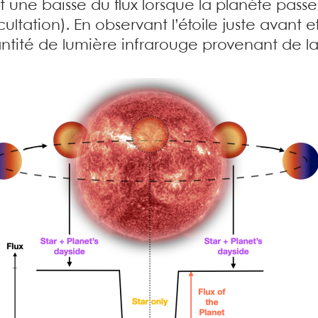
 une baisse du flux lorsque la planète passe d
ation). En observant l’étoile juste avant e
tité de lumière infrarouge provenant de la 