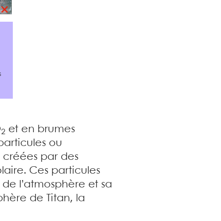
s
O
et en brumes
2
particules ou
 créées par des
aire. Ces particules
e de l’atmosphère et sa
hère de Titan, la