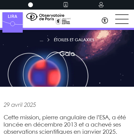
ÉTOILES ET GALAXIES
Gaia
29 avril 2025
Cette mission, pierre angulaire de l’ESA, a été
lancée en décembre 2013 et a achevé ses
observations scientifiques en janvier 2025.