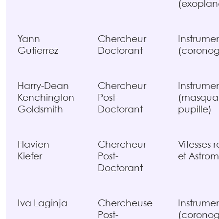
(exoplan
Yann
Chercheur
Instrume
Gutierrez
Doctorant
(coronog
Harry-Dean
Chercheur
Instrume
Kenchington
Post-
(masqua
Goldsmith
Doctorant
pupille)
Flavien
Chercheur
Vitesses 
Kiefer
Post-
et Astrom
Doctorant
Iva Laginja
Chercheuse
Instrume
Post-
(coronog