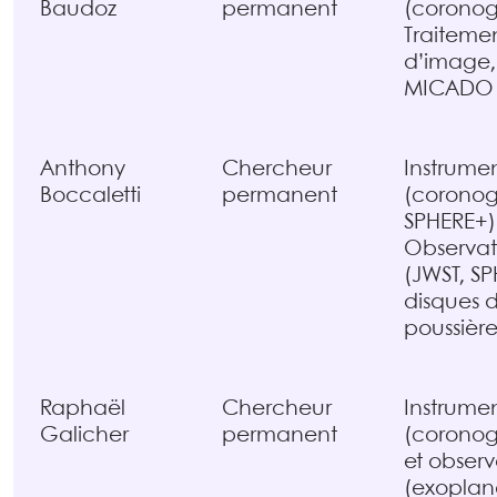
Baudoz
permanent
(coronog
Traiteme
d’image,
MICADO
Anthony
Chercheur
Instrume
Boccaletti
permanent
(coronog
SPHERE+)
Observat
(JWST, SP
disques 
poussière
Raphaël
Chercheur
Instrume
Galicher
permanent
(coronog
et observ
(exoplanè