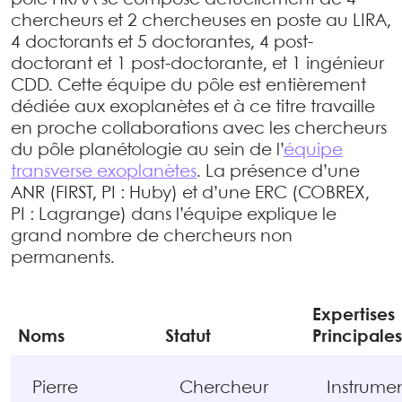
pôle HRAA se compose actuellement de 4
chercheurs et 2 chercheuses en poste au LIRA,
4 doctorants et 5 doctorantes, 4 post-
doctorant et 1 post-doctorante, et 1 ingénieur
CDD. Cette équipe du pôle est entièrement
dédiée aux exoplanètes et à ce titre travaille
en proche collaborations avec les chercheurs
du pôle planétologie au sein de l’
équipe
transverse exoplanètes
. La présence d’une
ANR (FIRST, PI : Huby) et d’une ERC (COBREX,
PI : Lagrange) dans l’équipe explique le
grand nombre de chercheurs non
permanents.
Expertises
Noms
Statut
Principales
Pierre
Chercheur
Instrume