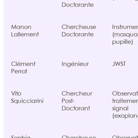
Doctorante
Manon
Chercheuse
Instrume
Lallement
Doctorante
(masqua
pupille)
Clément
Ingénieur
JWST
Perrot
Vito
Chercheur
Observat
Squicciarini
Post-
traiteme
Doctorant
signal
(exoplan