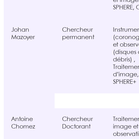
et imager
SPHERE,
Johan
Chercheur
Instrume
Mazoyer
permanent
(coronog
et observ
(disques
débris) ,
Traiteme
d’image,
SPHERE+
Antoine
Chercheur
Traiteme
Chomez
Doctorant
image et
observat