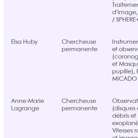
Traiteme
d’image,
/ SPHERE
Elsa Huby
Chercheuse
Instrume
permanente
et observ
(coronog
et Masq
pupille), 
MICADO
Anne-Marie
Chercheuse
Observat
Lagrange
permanente
(disques
débris et
exoplanè
Vitesses 