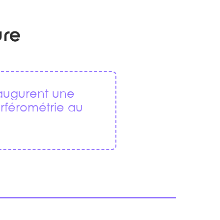
ure
naugurent une
erférométrie au