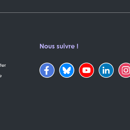
Nous suivre !
ter
e