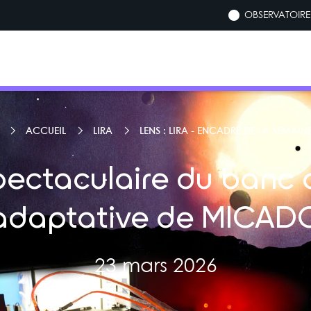
OBSERVATOIRE 
ACCUEIL
LIRA
LENS : LIRA - ENCADRÉ DE LA SEMAIN
pectaculaire du banc 
adaptative de MICAD
23 mars 2026