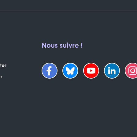
Nous suivre !
ter
e