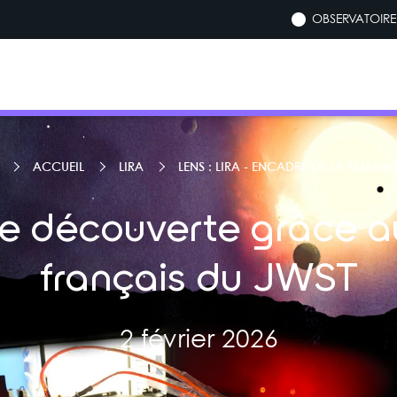
OBSERVATOIRE 
ACCUEIL
LIRA
LENS : LIRA - ENCADRÉ DE LA SEMAIN
te découverte grâce 
français du JWST
2 février 2026