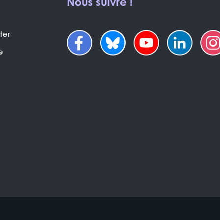
Nous suivre !
ter
e