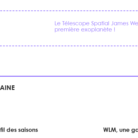
Le Télescope Spatial James W
première exoplanète !
MAINE
il des saisons
WLM, une ga