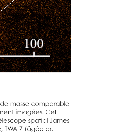
b, de masse comparable
mment imagées. Cet
élescope spatial James
le, TWA 7 (âgée de