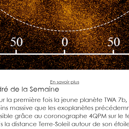
En savoir plus
adré de la Semaine
ur la première fois la jeune planète TWA 7
 moins massive que les exoplanètes précéde
ssible grâce au coronographe 4QPM sur le t
s la distance Terre-Soleil autour de son étoi