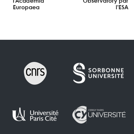
l’Academia
Observatory par
Europaea
l’ESA