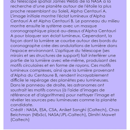
du télescope spatial James Webb de la NASA à la
recherche d’une planète autour de l’étoile la plus
proche ressemblant au Soleil, Alpha Centauri A.
L’image initiale montre l’éclat lumineux d’Alpha
Centauri A et Alpha Centauri B. Le panneau du milieu
montre ensuite le système avec un masque
coronographique placé au-dessus d’Alpha Centauri
A pour bloquer son éclat lumineux. Cependant, la
façon dont la lumière se courbe autour des bords du
coronographe crée des ondulations de lumière dans
l’espace environnant. L’optique du télescope (ses
miroirs et ses structures de support) fait interférer une
partie de la lumière avec elle-même, produisant des
motifs circulaires et en forme de rayons. Ces motifs
lumineux complexes, ainsi que la lumière provenant
d’Alpha du Centaure B, rendent incroyablement
difficile le repérage des planètes peu lumineuses.
Dans le panneau de droite, les astronomes ont
soustrait les motifs connus (à l’aide d’images de
référence et d’algorithmes) pour nettoyer l’image et
révéler les sources peu lumineuses comme la planète
candidate.
Crédit : NASA, ESA, CSA, Aniket Sanghi (Caltech), Chas
Beichman (NExScI, NASA/JPL-Caltech), Dimitri Mawet
(Caltech)