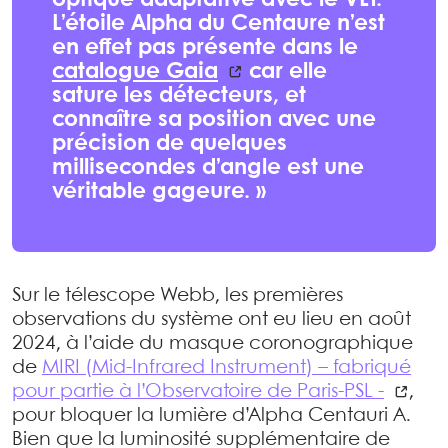
optique adaptative avec le VLT.
L’étoile Alpha du Centaure n’est
en effet pas présente dans le
catalogue Gaia
car elle
sature les détecteurs, et
connaître sa position avec une
précision de quelques
millisecondes d’angle est une
véritable gageure. »
Sur le télescope Webb, les premières
observations du système ont eu lieu en août
2024, à l’aide du masque coronographique
de
MIRI (Mid-Infrared Instrument) – fabriqué
pour partie à l’Observatoire de Paris-PSL -
,
pour bloquer la lumière d’Alpha Centauri A.
Bien que la luminosité supplémentaire de