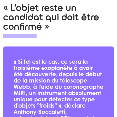
« L’objet reste un
candidat qui doit être
confirmé »
« Si tel est le cas, ce sera la
troisième exoplanète à avoir
été découverte, depuis le début
de la mission du télescope
Webb, à l’aide du coronographe
MIRI, un instrument absolument
unique pour détecter ce type
d’objets "froids" », déclare
Anthony Boccaletti,