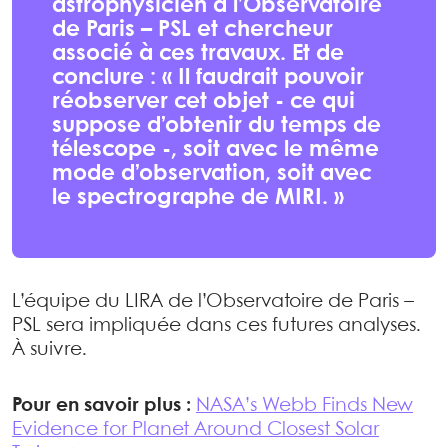
astrophysicien à l’Observatoire
de Paris – PSL et chercheur
associé à ces travaux. Et de
conclure : « Il faudrait pouvoir
réobserver cet objet - ce qui
suppose d’obtenir du temps de
télescope -, soit avec le même
mode d’observation, soit avec
le spectrographe de MIRI. »
L’équipe du LIRA de l’Observatoire de Paris –
PSL sera impliquée dans ces futures analyses.
À suivre.
Pour en savoir plus :
NASA’s Webb Finds New
Evidence for Planet Around Closest Solar