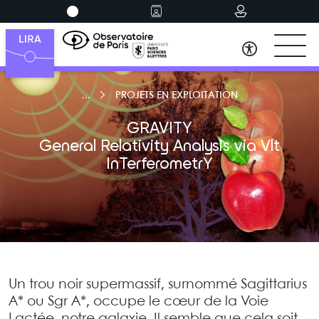
PROJETS EN EXPLOITATION
GRAVITY
General Relativity Analysis via
Vlt
InTerferometrY
Un trou noir supermassif, surnommé Sagittarius
A* ou Sgr A*, occupe le cœur de la Voie