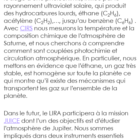
rayonnement ultraviolet solaire, qui produit
des hydrocarbures lourds, éthane (C
H
),
2
6
acétylène (C
H
),…, jusqu’au benzène (C
H
) .
2
2
6
6
Avec
CIRS
nous mesurons la température et la
composition chimique de l’atmosphère de
Saturne, et nous cherchons à comprendre
comment sont couplées photochimie et
circulation atmosphérique. En particulier, nous
mettons en évidence que l’éthane, un gaz très
stable, est homogène sur toute la planète ce
qui montre qu’il existe des mécanismes qui
transportent les gaz sur l’ensemble de la
planète.
Dans le futur, le LIRA participera à la mission
JUICE
dont l’un des objectifs est d’étudier
l’atmosphère de Jupiter. Nous sommes
impliqués dans deux instruments essentiels