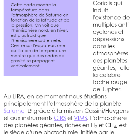
Coriolis qui
Cette carte montre la
température dans
induit
l’atmosphère de Saturne en
l’existence de
fonction de la latitude et de
multiples anti-
la pression. On voit que
l’hémisphère nord, en hiver,
cyclones et
est plus froid que
dépressions
l’hémisphère sud en été.
Centré sur l’équateur, une
dans les
oscillation de température
atmosphères
montre que des ondes de
des planètes
gravité se propagent
verticalement.
géantes, telle
la célèbre
tache rouge
de Jupiter.
Au LIRA, en ce moment nous étudions
principalement l’atmosphère de la planète
Saturne
grâce à la mission Cassini/Huygens
et aux instruments
CIRS
et
VIMS
. L’atmosphère
des planètes géantes, riches en H
et CH
, est
2
4
le siège d’une photochimie, initiée par le