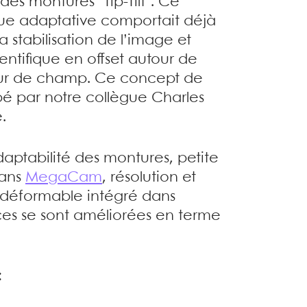
s montures "Tip-Tilt". Ce
ue adaptative comportait déjà
a stabilisation de l’image et
ientifique en offset autour de
cteur de champ. Ce concept de
pé par notre collègue Charles
.
aptabilité des montures, petite
dans
MegaCam
, résolution et
r déformable intégré dans
ces se sont améliorées en terme
: