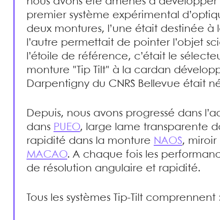
nous avons été amenés à développer de
premier système expérimental d’optiq
deux montures, l’une était destinée à l
l’autre permettait de pointer l’objet sc
l’étoile de référence, c’était le séle
monture "Tip Tilt" à la cardan dévelop
Darpentigny du CNRS Bellevue était né
Depuis, nous avons progressé dans l’ad
dans
PUEO
, large lame transparente 
rapidité dans la monture
NAOS
, miroi
MACAO
. A chaque fois les performan
de résolution angulaire et rapidité.
Tous les systèmes Tip-Tilt comprennent 