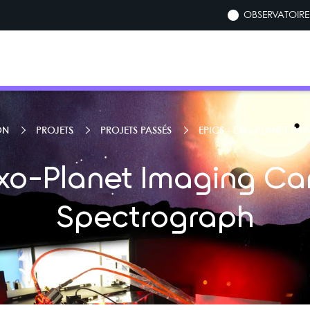
OBSERVATOIRE 
ON
PROJETS
PROJETS PASSÉS
EPICS - EXO-PLANET 
Exo-Planet Imaging C
Spectrograph