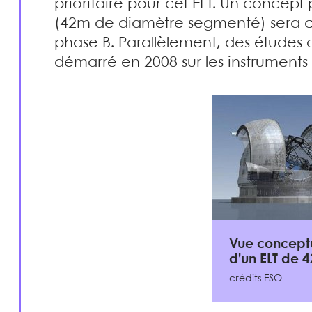
prioritaire pour cet ELT. Un concept
(42m de diamètre segmenté) sera co
phase B. Parallèlement, des études 
démarré en 2008 sur les instruments
Vue concept
d’un ELT de 
crédits ESO