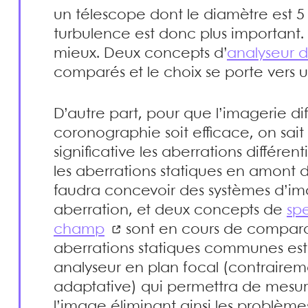
un télescope dont le diamètre est 5 
turbulence est donc plus important. I
mieux. Deux concepts d’
analyseur 
comparés et le choix se porte vers 
D’autre part, pour que l’imagerie di
coronographie soit efficace, on sait 
significative les aberrations différen
les aberrations statiques en amont 
faudra concevoir des systèmes d’imag
aberration, et deux concepts de
sp
champ
sont en cours de comparai
aberrations statiques communes est 
analyseur en plan focal (contraire
adaptative) qui permettra de mesure
l’image éliminant ainsi les problèmes 