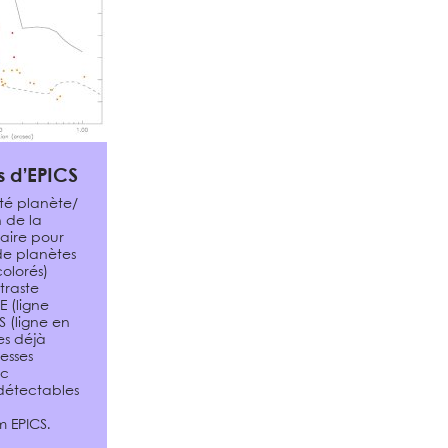
 d’EPICS
ité planète/
n de la
aire pour
de planètes
olorés)
raste
E (ligne
S (ligne en
tes déjà
esses
nc
détectables
m EPICS.