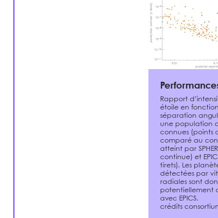
Performances
Rapport d’intens
étoile en fonctio
séparation angul
une population 
connues (points c
comparé au cont
atteint par SPHER
continue) et EPIC
tirets). Les planè
détectées par vit
radiales sont do
potentiellement 
avec EPICS.
crédits consortiu