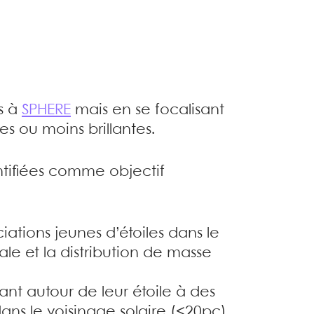
es à
SPHERE
mais en se focalisant
es ou moins brillantes.
ntifiées comme objectif
iations jeunes d’étoiles dans le
ale et la distribution de masse
nt autour de leur étoile à des
ans le voisinage solaire (<20pc)