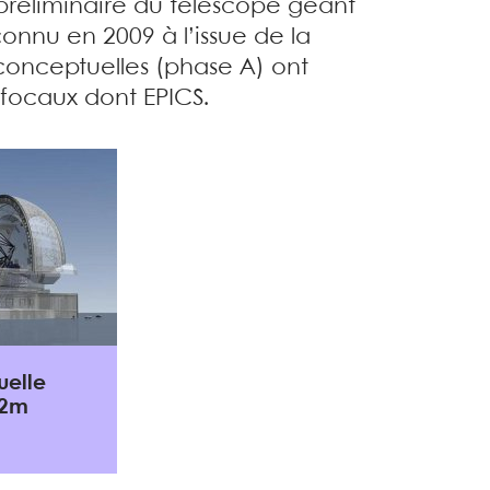
 préliminaire du télescope géant
nnu en 2009 à l’issue de la
conceptuelles (phase A) ont
 focaux dont EPICS.
uelle
42m