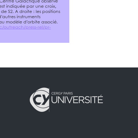
 Centre Galactique observé
est indiquée par une croix,
 S2. A droite : les positions
’autres instruments
au modèle d’orbite associé.
c/outreach/press-rel/pr-