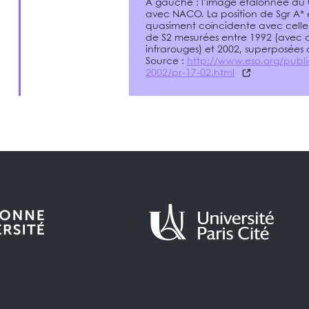
A gauche : l’image étalonnée du
avec NACO. La position de Sgr A* 
quasiment coïncidente avec celle de
de S2 mesurées entre 1992 (avec d
infrarouges) et 2002, superposées 
Source :
http://www.eso.org/publi
2002/pr-17-02.html