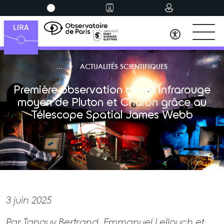
ACTUALITÉS SCIENTIFIQUES
Première observation dans l’infrarouge
moyen de Pluton et Charon grâce au
Télescope Spatial James Webb
3 juin 2025
Par Tanguy Bertrand, Emmanuel Lellouch et