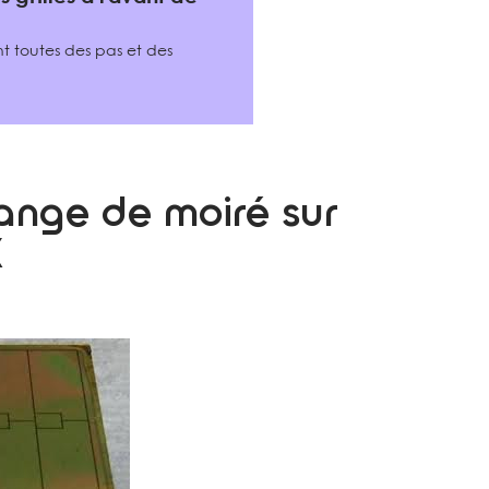
nt toutes des pas et des
range de moiré sur
X