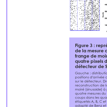
Figure 3 : repr
de la mesure 
frange de moir
quatre pixels 
détecteur de S
Gauche : distributi
positions d’arrivée
sur le détecteur. Dro
reconstruction de 
moiré (sinusoïde) à 
quatre mesures du
coups dans les quat
étiquetés A, B, C e
adapté de Benz et a