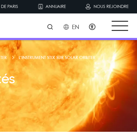
DE PARIS
ANNUAIRE
NOUS REJOINDRE
EN
TER
L’INSTRUMENT STIX SUR SOLAR ORBITER
tés