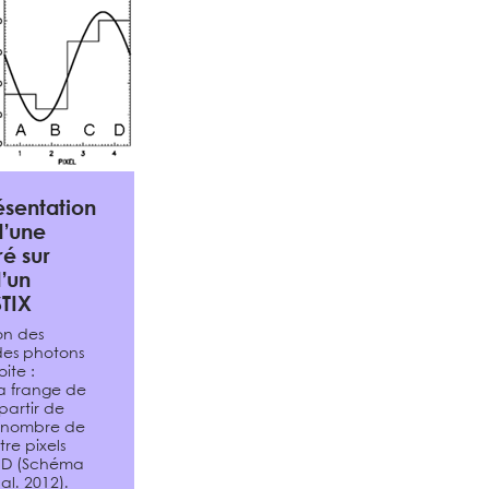
ésentation
d’une
é sur
d’un
TIX
on des
 des photons
ite :
la frange de
partir de
 nombre de
re pixels
t D (Schéma
l. 2012).