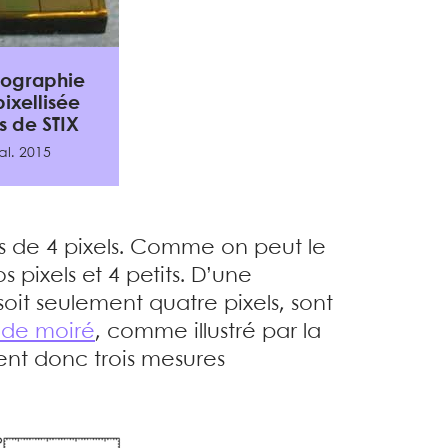
otographie
pixellisée
s de STIX
al. 2015
nes de 4 pixels. Comme on peut le
os pixels et 4 petits. D’une
oit seulement quatre pixels, sont
 de moiré
, comme illustré par la
frent donc trois mesures