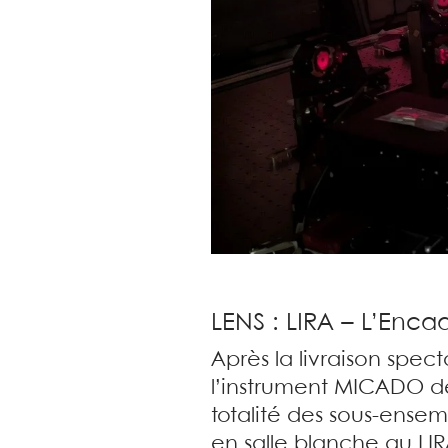
LENS : LIRA – L’Enc
Après la livraison spe
l’instrument MICADO de
totalité des sous-ense
en salle blanche au LI