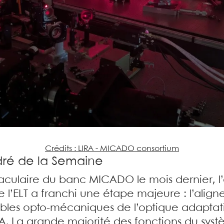
Crédits : LIRA - MICADO consortium
adré de la Semaine
ctaculaire du banc MICADO le mois dernier, l
 l’ELT a franchi une étape majeure : l’align
mbles opto-mécaniques de l’optique adaptat
RA. La grande majorité des fonctions du sys