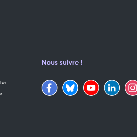
Nous suivre !
ter
e