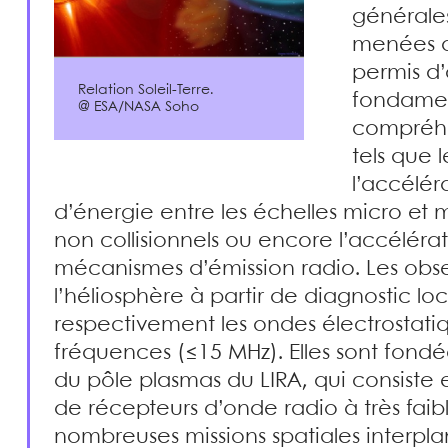
générales
menées d
permis d
Relation Soleil-Terre.
fondamen
@ ESA/NASA Soho
compréhen
tels que 
l’accélér
d’énergie entre les échelles micro et
non collisionnels ou encore l’accélérat
mécanismes d’émission radio. Les obse
l’héliosphère à partir de diagnostic l
respectivement les ondes électrostatiq
fréquences (≤15 MHz). Elles sont fondée
du pôle plasmas du LIRA, qui consiste 
de récepteurs d’onde radio à très faib
nombreuses missions spatiales interplan