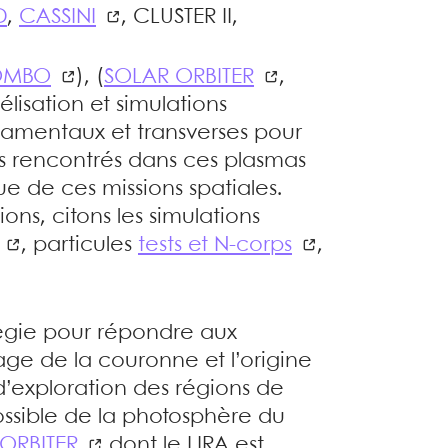
D
,
CASSINI
, CLUSTER II,
OMBO
), (
SOLAR ORBITER
,
élisation et simulations
damentaux et transverses pour
 rencontrés dans ces plasmas
que de ces missions spatiales.
ns, citons les simulations
, particules
tests et N-corps
,
tégie pour répondre aux
age de la couronne et l’origine
d’exploration des régions de
possible de la photosphère du
ORBITER
dont le LIRA est