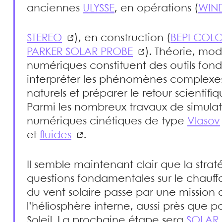
anciennes
ULYSSE
, en opérations (
WIN
STEREO
), en construction (
BEPI COL
PARKER SOLAR PROBE
). Théorie, mod
numériques constituent des outils fon
interpréter les phénomènes complexes
naturels et préparer le retour scientifi
Parmi les nombreux travaux de simulatio
numériques cinétiques de type
Vlasov
et
fluides
.
Il semble maintenant clair que la stra
questions fondamentales sur le chauff
du vent solaire passe par une mission 
l’héliosphère interne, aussi près que 
Soleil. La prochaine étape sera
SOLAR 