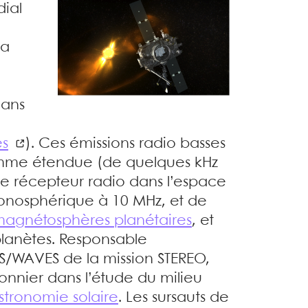
dial
la
dans
es
). Ces émissions radio basses
amme étendue (de quelques kHz
de récepteur radio dans l’espace
ionosphérique à 10 MHz, et de
agnétosphères planétaires
, et
/planètes. Responsable
o S/WAVES de la mission STEREO,
ionnier dans l’étude du milieu
stronomie solaire
. Les sursauts de