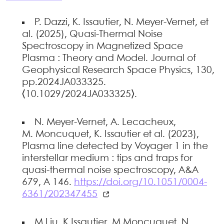
P. Dazzi, K. Issautier, N. Meyer-Vernet, et
al. (2025), Quasi-Thermal Noise
Spectroscopy in Magnetized Space
Plasma : Theory and Model. Journal of
Geophysical Research Space Physics, 130,
pp.2024JA033325.
⟨10.1029/2024JA033325⟩.
N. Meyer-Vernet, A. Lecacheux,
M. Moncuquet, K. Issautier et al. (2023),
Plasma line detected by Voyager 1 in the
interstellar medium : tips and traps for
quasi-thermal noise spectroscopy, A&A
679, A 146.
https://doi.org/10.1051/0004-
6361/202347455
M Liu, K Issautier, M Moncuquet, N