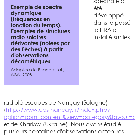
spectrale a
Exemple de spectre
été
dynamique
développé
(fréquences en
dans le passé
fonction du temps).
le LIRA et
Exemples de structures
installé sur les
radio solaires
dérivantes (notées par
des flèches) à partir
d’observations
décamétriques
Adaptée de Briand et al.,
A&A, 2008
radiotélescopes de Nançay (Sologne)
(
http://www.obs-nancay.fr/index.php?
option=com_content&view=category&layout=
et de Kharkov (Ukraine). Nous avons étudié
plusieurs centaines d’observations obtenues