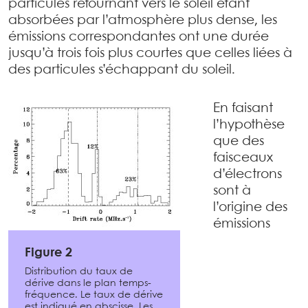
particules retournant vers le soleil étant
absorbées par l’atmosphère plus dense, les
émissions correspondantes ont une durée
jusqu’à trois fois plus courtes que celles liées à
des particules s’échappant du soleil.
En faisant
l’hypothèse
que des
faisceaux
d’électrons
sont à
l’origine des
émissions
Figure 2
Distribution du taux de
dérive dans le plan temps-
fréquence. Le taux de dérive
est indiqué en abscisse. Les