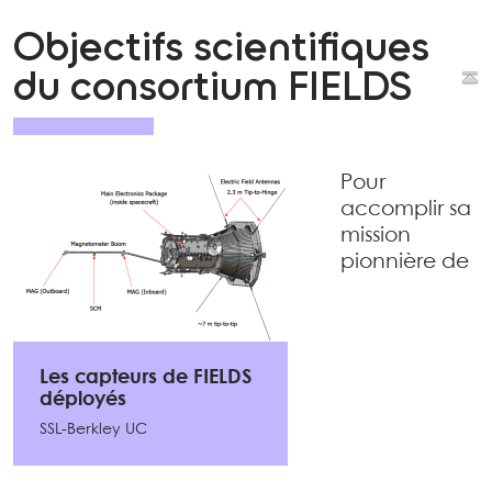
Objectifs scientifiques
du consortium FIELDS
Pour
accomplir sa
mission
pionnière de
Les capteurs de FIELDS
déployés
SSL-Berkley UC