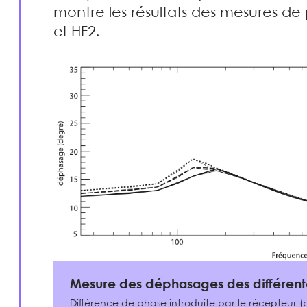
montre les résultats des mesures de
et HF2.
Mesure des déphasages des différent
Différence de phase introduite par le récepteur (