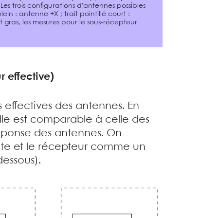
s trois configurations d’antennes possibles
ein : antenne +X ; trait pointillé court :
ait gras, les mesures pour le sous-récepteur
 effective)
s effectives des antennes. En
taille est comparable à celle des
éponse des antennes. On
lite et le récepteur comme un
dessous).