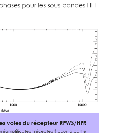
 phases pour les sous-bandes HF1
es voies du récepteur RPWS/HFR
préamplificateur récepteur) pour la partie