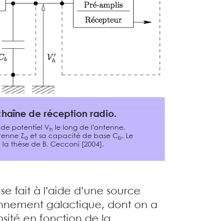
haîne de réception radio.
de potentiel V
le long de l’antenne.
h
tenne Z
et sa capacité de base C
. Le
a
b
e la thèse de B. Cecconi [2004].
 se fait à l’aide d’une source
yonnement galactique, dont on a
nsité en fonction de la