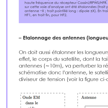
haute fréquence du récepteur Cassini/RPWS/HFR. Le
sur cette voie d’analyse ont été étalonnées (trait pl
antenne −X ; trait pointillé long : dipole ±X). En tr
HF1, en trait fin, pour HF2.
–
Etalonnage des antennes (longueur
On doit aussi étalonner les longueur
effet, le corps du satellite, dont la 
antennes (∼10m), va perturber la r
schématise donc l’antenne, le satel
diviseur de tension (voir la figure ci-