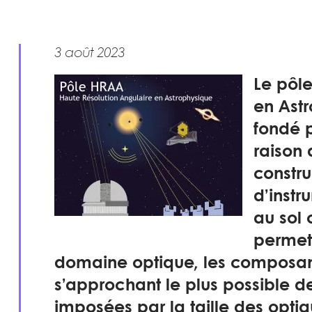
3 août 2023
Le pôle
en Astr
fondé p
raison 
constru
d’instr
au sol 
permett
domaine optique, les composant
s’approchant le plus possible d
imposées par la taille des optiq