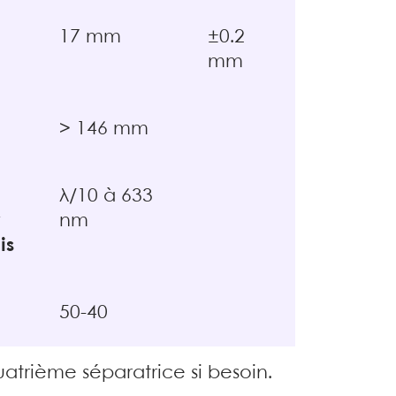
17 mm
±0.2
mm
> 146 mm
λ/10 à 633
nm
is
50-40
quatrième séparatrice si besoin.