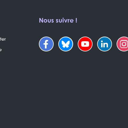
Nous suivre !
ter
e