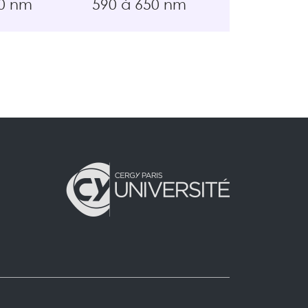
50 nm
590 à 650 nm