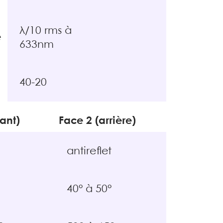
λ/10 rms à
e
633nm
40-20
ant)
Face 2 (arrière)
antireflet
40° à 50°