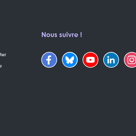
Nous suivre !
ter
e