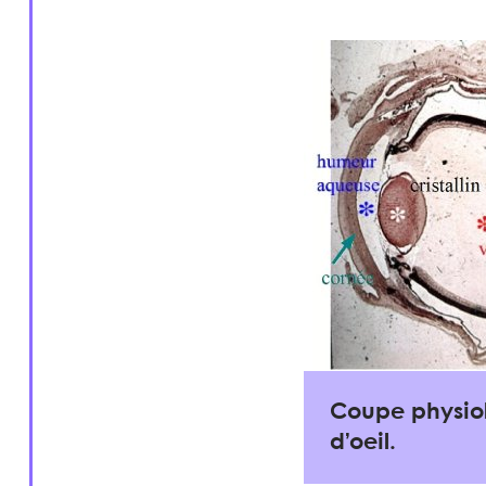
Coupe physio
d’oeil.