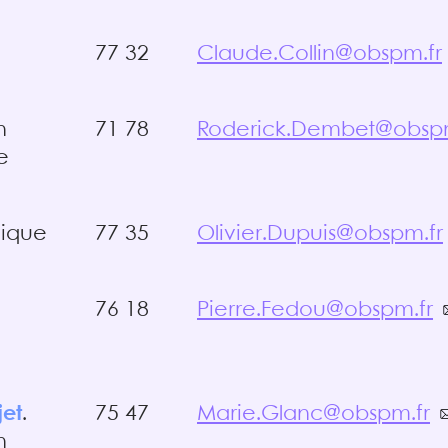
77 32
Claude.Collin@obspm.fr
n
71 78
Roderick.Dembet@obspm
e
ique
77 35
Olivier.Dupuis@obspm.fr
76 18
Pierre.Fedou@obspm.fr
jet
.
75 47
Marie.Glanc@obspm.fr
n