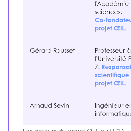
l’Académie
sciences.
Co-fondate
projet ŒIL
.
Gérard Rousset
Professeur à
l’Université 
7.
Responsa
scientifique
projet ŒIL
.
Arnaud Sevin
Ingénieur e
informatiqu