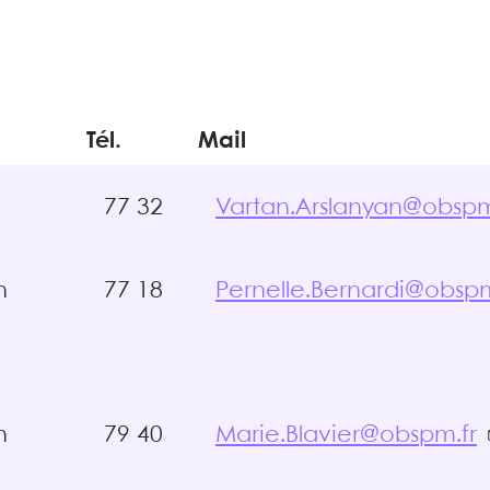
Tél.
Mail
77 32
Vartan.Arslanyan@obspm
n
77 18
Pernelle.Bernardi@obspm
n
79 40
Marie.Blavier@obspm.fr