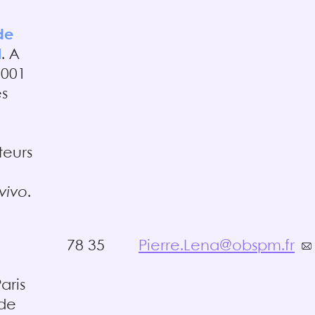
de
l
. A
2001
es
teurs
 vivo
.
78 35
Pierre.Lena@obspm.fr
Paris
de