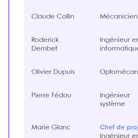
Claude Collin
Mécanicien
Roderick
Ingénieur e
Dembet
informatiqu
Olivier Dupuis
Optomécan
Pierre Fédou
Ingénieur
système
Marie Glanc
Chef de pro
Ingénieur e