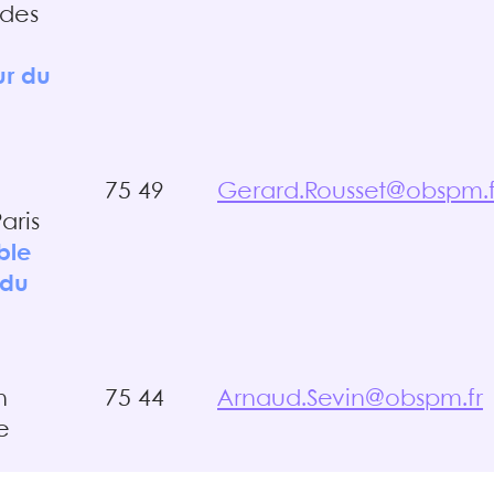
 des
ur du
75 49
Gerard.Rousset@obspm.f
Paris
ble
 du
n
75 44
Arnaud.Sevin@obspm.fr
e