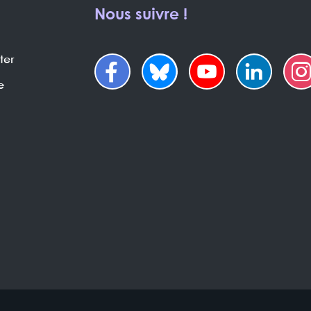
Nous suivre !
ter
e